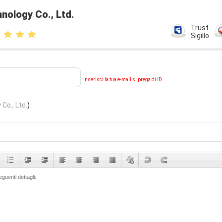
nology Co., Ltd.
Trust
Sigillo
Inserisci la tua e-mail si prega di ID.
Co., Ltd.
)