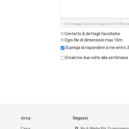
Il tuo messaggio deve essere compreso tra 20-3.000 carat
Contatto & dettagli facoltativi
Ogni file di dimensioni max 10m.
Si prega di rispondere a me entro 2
Email me due volte alla settimana g
circa
Seguaci
Casa
No.6 Weilai Rd, Guancheng