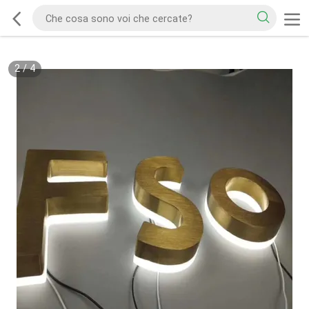
2
/
4