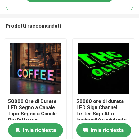
Prodotti raccomandati
Casa
50000 Ore di Durata
50000 ore di durata
LED Segno a Canale
LED Sign Channel
Tipo Segno a Canale
Letter Sign Alta
Prodotti
Perfetto per
luminosità resistente
Pubblicità al Dettaglio
alle intemperie Display
Invia richiesta
Invia richiesta
e Soluzioni di
pubblicitario
Circa noi
Segnaletica
commerciale