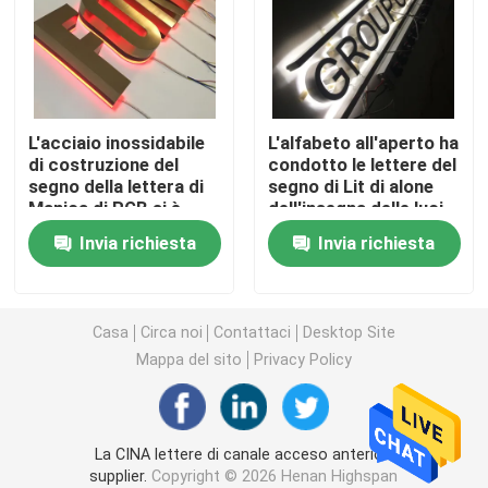
Lettere acriliche principali
insegna al neon su ordinazione
L'acciaio inossidabile
L'alfabeto all'aperto ha
di costruzione del
condotto le lettere del
segno della lettera di
segno di Lit di alone
insegna al neon principale
Manica di RGB si è
dell'insegna delle luci
illuminato
della lettera
Invia richiesta
Invia richiesta
Segno della lettera del metallo
Segno acrilico della lettera
Casa
Circa noi
Contattaci
Desktop Site
Mappa del sito
Privacy Policy
Segno di numero civico
La CINA lettere di canale acceso anteriori
Segno anteriore del deposito
supplier.
Copyright © 2026 Henan Highspan