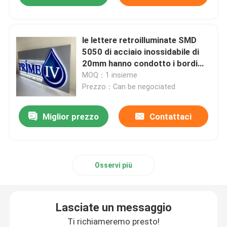
le lettere retroilluminate SMD
5050 di acciaio inossidabile di
20mm hanno condotto i bordi
illuminati del segno
MOQ：1 insieme
Prezzo：Can be negociated
Miglior prezzo
Contattaci
Osservi più
Lasciate un messaggio
Ti richiameremo presto!