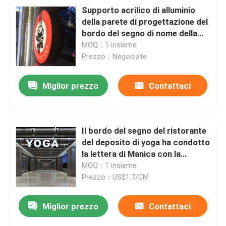
Supporto acrilico di alluminio
della parete di progettazione del
bordo del segno di nome della
caffetteria
MOQ：1 insieme
Prezzo：Negociate
Miglior prezzo
Contattaci
Il bordo del segno del ristorante
del deposito di yoga ha condotto
la lettera di Manica con la
canalizzazione del metallo
MOQ：1 insieme
Prezzo：US$1.7/CM
Miglior prezzo
Contattaci