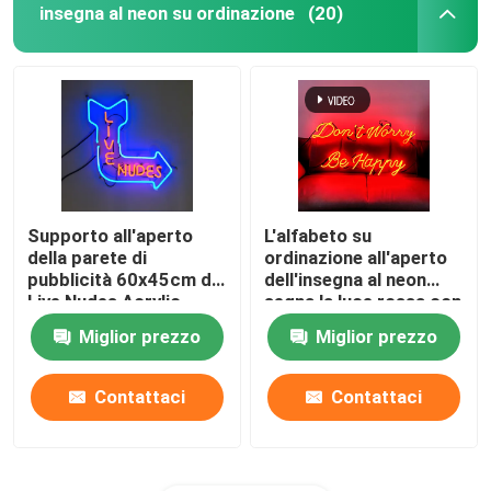
insegna al neon su ordinazione
(20)
Supporto all'aperto
L'alfabeto su
della parete di
ordinazione all'aperto
pubblicità 60x45cm di
dell'insegna al neon
Live Nudes Acrylic
segna la luce rossa con
Neon Sign
lettere 12VDC
Miglior prezzo
Miglior prezzo
Contattaci
Contattaci