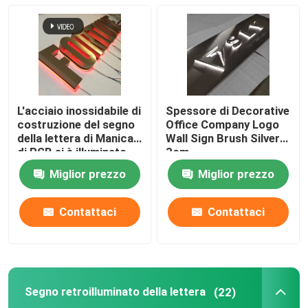
Lettere acriliche principali
insegna al neon su ordinazione
L'acciaio inossidabile di
Spessore di Decorative
insegna al neon principale
costruzione del segno
Office Company Logo
della lettera di Manica
Wall Sign Brush Silver
di RGB si è illuminato
3cm
Segno della lettera del metallo
Miglior prezzo
Miglior prezzo
Segno acrilico della lettera
Contattaci
Contattaci
Segno di numero civico
Segno retroilluminato della lettera
(22)
Segno anteriore del deposito