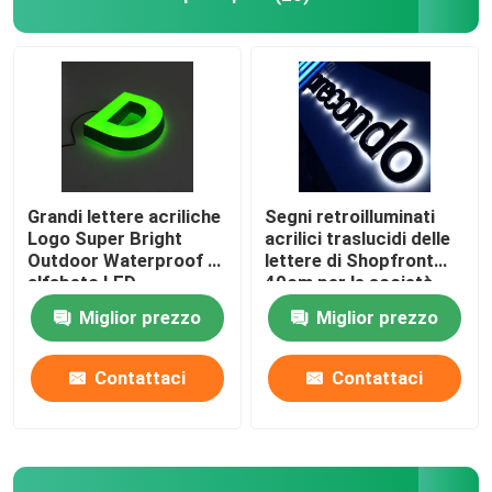
Grandi lettere acriliche
Segni retroilluminati
Logo Super Bright
acrilici traslucidi delle
Outdoor Waterproof di
lettere di Shopfront
alfabeto LED
40cm per le società
Miglior prezzo
Miglior prezzo
Contattaci
Contattaci