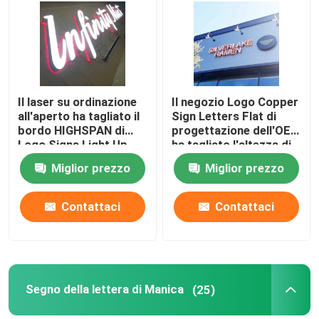
Giro della fabbrica
Controllo di qualità
Il laser su ordinazione
Il negozio Logo Copper
all'aperto ha tagliato il
Sign Letters Flat di
bordo HIGHSPAN di
progettazione dell'OEM
Contattici
Logo Signs Light Up
ha tagliato l'altezza di
Sign del metallo
100cm - di 10cm
Miglior prezzo
Miglior prezzo
Richieda una citazione
Contattaci
Contattaci
segno della lettera 3d
Segno della lettera di Manica
Segno della lettera di Manica
(25)
Segno retroilluminato della lettera