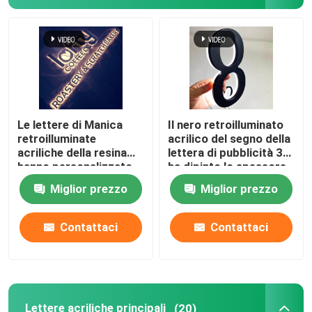
Bordo del segno del ristorante
Segno di costruzione
Segnaletica luminosa
Le lettere di Manica
Il nero retroilluminato
retroilluminate
acrilico del segno della
acriliche della resina
lettera di pubblicità 3D
Segno della lettera della tenda foranea
hanno personalizzato
ha dipinto lo spessore
12VDC cromato
di 12cm
Miglior prezzo
Miglior prezzo
spazzolato
Contattaci
Contattaci
Lettere acriliche principali
(20)