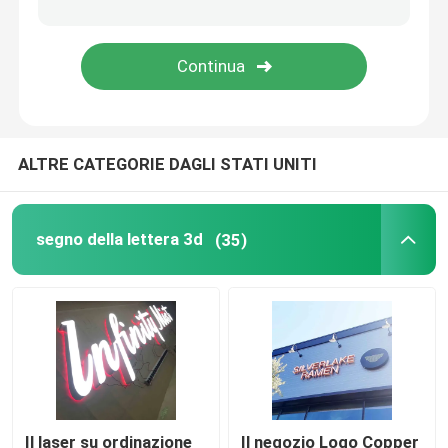
Bordo del segno del ristorante
Segno di costruzione
ALTRE CATEGORIE DAGLI STATI UNITI
Segnaletica luminosa
Segno della lettera della tenda foranea
segno della lettera 3d
(35)
Il laser su ordinazione
Il negozio Logo Copper