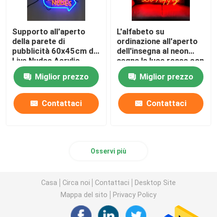
Supporto all'aperto
L'alfabeto su
della parete di
ordinazione all'aperto
pubblicità 60x45cm di
dell'insegna al neon
Live Nudes Acrylic
segna la luce rossa con
Neon Sign
lettere 12VDC
Miglior prezzo
Miglior prezzo
Contattaci
Contattaci
Osservi più
Casa
Circa noi
Contattaci
Desktop Site
Mappa del sito
Privacy Policy