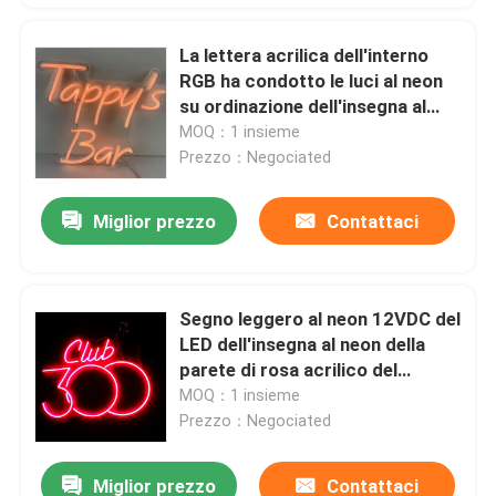
La lettera acrilica dell'interno
RGB ha condotto le luci al neon
su ordinazione dell'insegna al
neon 12VDC Antivari
MOQ：1 insieme
Prezzo：Negociated
Miglior prezzo
Contattaci
Segno leggero al neon 12VDC del
LED dell'insegna al neon della
parete di rosa acrilico del
supporto
MOQ：1 insieme
Prezzo：Negociated
Miglior prezzo
Contattaci