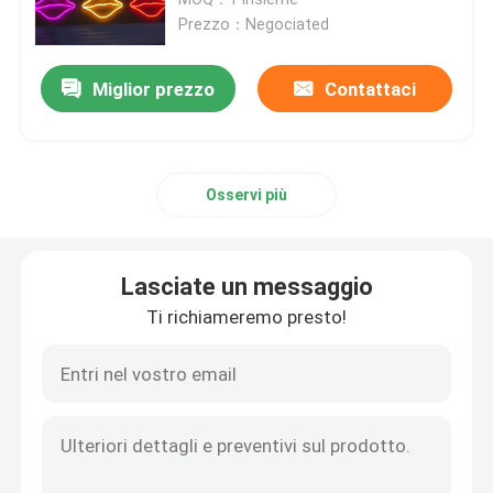
Prezzo：Negociated
Lettere acriliche principali
Miglior prezzo
Contattaci
insegna al neon su ordinazione
Osservi più
insegna al neon principale
Segno della lettera del metallo
Lasciate un messaggio
Ti richiameremo presto!
Segno acrilico della lettera
Segno di numero civico
Segno anteriore del deposito