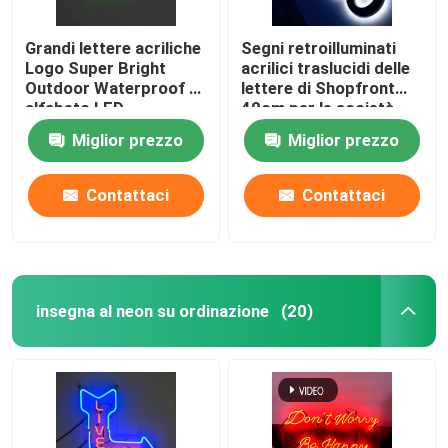
Grandi lettere acriliche
Segni retroilluminati
Logo Super Bright
acrilici traslucidi delle
Outdoor Waterproof di
lettere di Shopfront
alfabeto LED
40cm per le società
Miglior prezzo
Miglior prezzo
Contattaci
Contattaci
insegna al neon su ordinazione
(20)