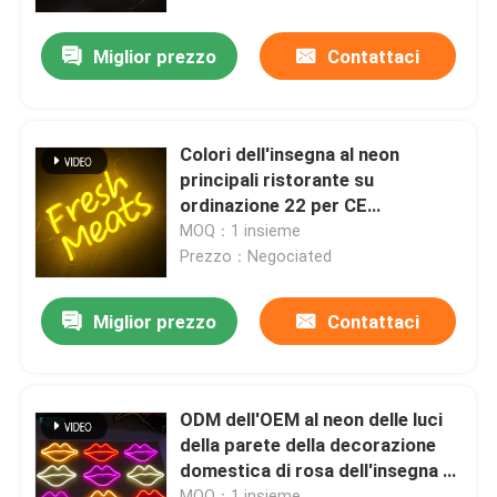
Miglior prezzo
Contattaci
Giro della fabbrica
Controllo di qualità
Colori dell'insegna al neon
principali ristorante su
Contattici
ordinazione 22 per CE
domestico ROHS
MOQ：1 insieme
Prezzo：Negociated
Richieda una citazione
Miglior prezzo
Contattaci
segno della lettera 3d
Segno della lettera di Manica
ODM dell'OEM al neon delle luci
della parete della decorazione
domestica di rosa dell'insegna al
Segno retroilluminato della lettera
neon della resina di silicone LED
MOQ：1 insieme