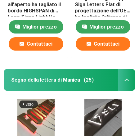
all'aperto ha tagliato il
Sign Letters Flat di
bordo HIGHSPAN di
progettazione dell'OEM
Logo Signs Light Up
ha tagliato l'altezza di
Sign del metallo
100cm - di 10cm
Miglior prezzo
Miglior prezzo
Contattaci
Contattaci
Segno della lettera di Manica
(25)