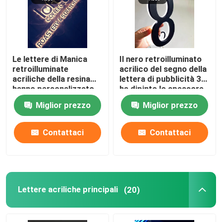
Giro della fabbrica
Le lettere di Manica
Il nero retroilluminato
Controllo di qualità
retroilluminate
acrilico del segno della
acriliche della resina
lettera di pubblicità 3D
hanno personalizzato
ha dipinto lo spessore
Contattici
12VDC cromato
di 12cm
Miglior prezzo
Miglior prezzo
spazzolato
Richieda una citazione
Contattaci
Contattaci
segno della lettera 3d
Segno della lettera di Manica
Lettere acriliche principali
(20)
Segno retroilluminato della lettera