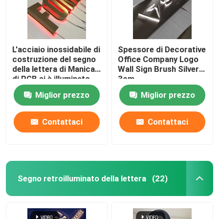
L'acciaio inossidabile di
Spessore di Decorative
costruzione del segno
Office Company Logo
della lettera di Manica
Wall Sign Brush Silver
di RGB si è illuminato
3cm
Miglior prezzo
Miglior prezzo
Contattaci
Contattaci
Casa
Segno retroilluminato della lettera
(22)
Prodotti
Circa noi