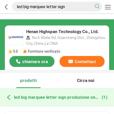
Henan Highspan Technology Co., Ltd.
No.6 Weilai Rd, Guancheng Dist., Zhengzhou
City, China.,La CINA
5.0
Fornitore verificato
chiamare ora
Contattaci
prodotti
Circa noi
led big marquee letter sign produzione online
(1)