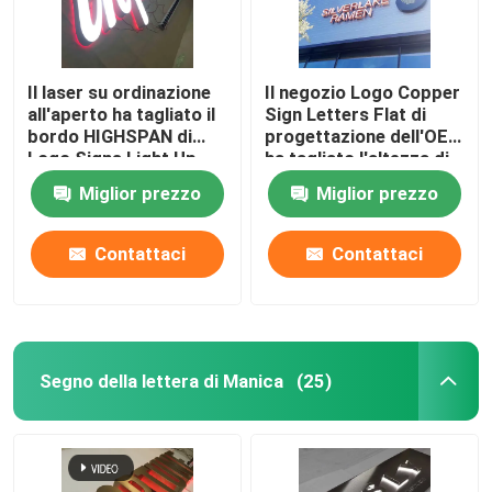
Il laser su ordinazione
Il negozio Logo Copper
all'aperto ha tagliato il
Sign Letters Flat di
bordo HIGHSPAN di
progettazione dell'OEM
Logo Signs Light Up
ha tagliato l'altezza di
Sign del metallo
100cm - di 10cm
Miglior prezzo
Miglior prezzo
Contattaci
Contattaci
Segno della lettera di Manica
(25)