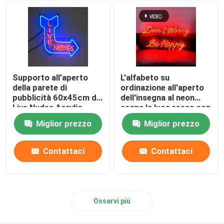
Bordo del segno del ristorante
Segno di costruzione
Supporto all'aperto
L'alfabeto su
Segnaletica luminosa
della parete di
ordinazione all'aperto
pubblicità 60x45cm di
dell'insegna al neon
Live Nudes Acrylic
segna la luce rossa con
Neon Sign
lettere 12VDC
Segno della lettera della tenda foranea
Miglior prezzo
Miglior prezzo
Contattaci
Contattaci
Osservi più