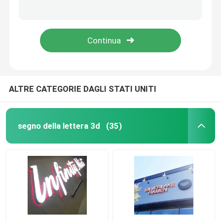
Il ristorante ha condotto le lettere di Manica inverso retroilluminate dell'innesto a vite del segno M4 della lettera
UL di acciaio inossidabile Logo Signs Channel Letters Backlit di 20-120mm
Lettere acriliche principali
Lucidatura acrilica del bordo del segno di incandescenza del segno retroilluminato della lettera del ODM dell'OEM
Placcatura elettrolitica retroilluminata fabbricata del bordo del segno della lettera di incandescenza acrilica
insegna al neon su ordinazione
insegna al neon principale
ALTRE CATEGORIE DAGLI STATI UNITI
Segno della lettera del metallo
segno della lettera 3d
(35)
Segno acrilico della lettera
Segno di numero civico
Segno anteriore del deposito