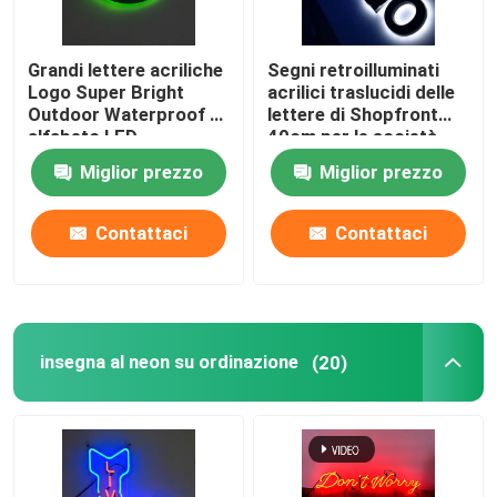
Grandi lettere acriliche
Segni retroilluminati
Logo Super Bright
acrilici traslucidi delle
Outdoor Waterproof di
lettere di Shopfront
alfabeto LED
40cm per le società
Miglior prezzo
Miglior prezzo
Contattaci
Contattaci
insegna al neon su ordinazione
(20)