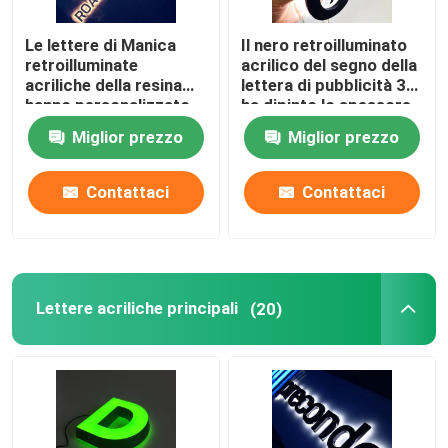
Le lettere di Manica
Il nero retroilluminato
retroilluminate
acrilico del segno della
acriliche della resina
lettera di pubblicità 3D
hanno personalizzato
ha dipinto lo spessore
12VDC cromato
di 12cm
Miglior prezzo
Miglior prezzo
spazzolato
Contattaci
Contattaci
Lettere acriliche principali
(20)