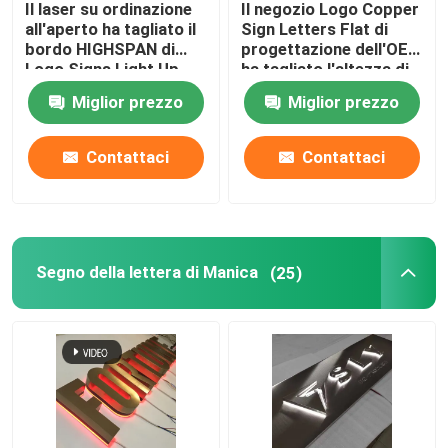
Il laser su ordinazione
Il negozio Logo Copper
all'aperto ha tagliato il
Sign Letters Flat di
Bordo del segno del ristorante
bordo HIGHSPAN di
progettazione dell'OEM
Logo Signs Light Up
ha tagliato l'altezza di
Sign del metallo
100cm - di 10cm
Miglior prezzo
Miglior prezzo
Segno di costruzione
Contattaci
Contattaci
Segnaletica luminosa
Segno della lettera della tenda foranea
Segno della lettera di Manica
(25)