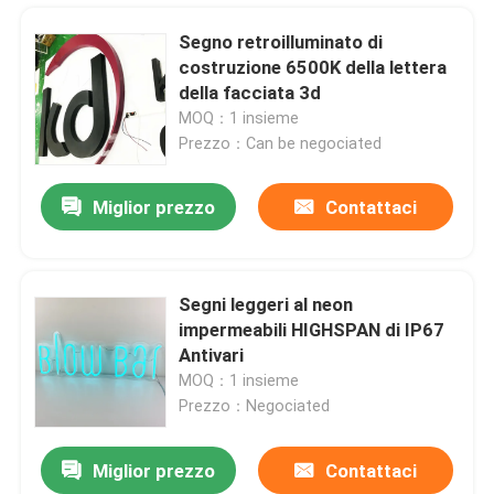
Segno retroilluminato di
costruzione 6500K della lettera
della facciata 3d
MOQ：1 insieme
Prezzo：Can be negociated
Miglior prezzo
Contattaci
Segni leggeri al neon
impermeabili HIGHSPAN di IP67
Casa
Antivari
MOQ：1 insieme
Prezzo：Negociated
Prodotti
Miglior prezzo
Contattaci
L'argento dell'hotel ha fabbricato le lettere che di acciaio inossidabile il piano ha tagliato lo spessore di 20-200mm
Circa noi