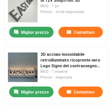
di 12V Shopfront 3D
MOQ：1 pc
Prezzo：to be negociated
Miglior prezzo
Contattaci
3D acciaio inossidabile
retroilluminato ricoprente nero
Logo Signs del contrassegno
HIGHSPAN
MOQ：1 insieme
Prezzo：negociate
Miglior prezzo
Contattaci