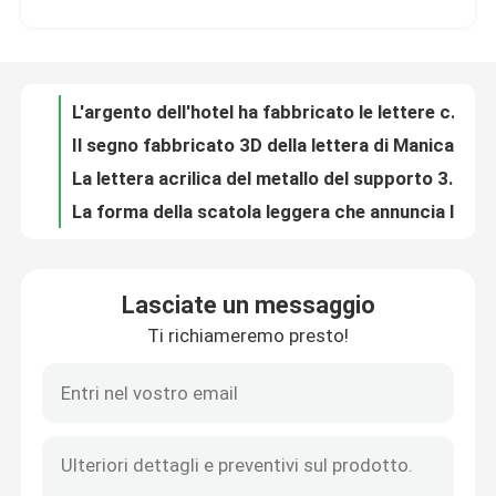
Il segno fabbricato 3D della lettera di Manica del metallo ha condotto il segno della scatola leggera
La lettera acrilica del metallo del supporto 3D del soffitto firma la pittura nera per la parete
Giro della fabbrica
La forma della scatola leggera che annuncia la stampa UV 3D del segno della lettera di Manica ha illuminato l'UL
L'acciaio inossidabile Logo Signs 8cm verdi d'argento del ODM dell'OEM restituisce all'aperto
Controllo di qualità
La caffetteria ha condotto l'innesto a vite del segno 6500K della lettera di Manica leggero
Le strisce principali accese all'aperto hanno illuminato i segni DC12V di affari delle lettere del contrassegno
Contattici
CE anteriore ROHS del segno della lettera di Manica del deposito di alluminio liquido della resina
Il gigante di HIGHSPAN accende Logo Sign che 220V ha introdotto le lettere di Manica su ordinazione
Richieda una citazione
Segno bianco Frontlit di superficie acrilico della lettera di Manica di ritorno di acciaio inossidabile di colore
Lasciate un messaggio
Spessore di Decorative Office Company Logo Wall Sign Brush Silver 3cm
Ti richiameremo presto!
segno della lettera 3d
Segno retroilluminato di costruzione 6500K della lettera della facciata 3d
Il nero retroilluminato acrilico del segno della lettera di pubblicità 3D ha dipinto lo spessore di 12cm
Segno retroilluminato Barber Shop Logo 3000K-10000K della lettera di acciaio inossidabile
Segno della lettera di Manica
Segni illuminati retroilluminati di numeri e della lettera per il CE RoHS di affari
Innesto a vite retroilluminato placcante del segno M4 della lettera del metallo dello specchio dell'oro
Segno retroilluminato della lettera