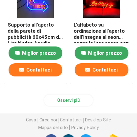
Supporto all'aperto
L'alfabeto su
della parete di
ordinazione all'aperto
pubblicità 60x45cm di
dell'insegna al neon
Live Nudes Acrylic
segna la luce rossa con
Neon Sign
lettere 12VDC
Miglior prezzo
Miglior prezzo
Contattaci
Contattaci
Osservi più
Casa
Circa noi
Contattaci
Desktop Site
Mappa del sito
Privacy Policy