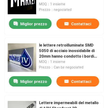
impermeabilizzano
MOQ：1 insieme
Prezzo：negociated
Miglior prezzo
Contattaci
le lettere retroilluminate SMD
5050 di acciaio inossidabile di
20mm hanno condotto i bordi
illuminati del segno
MOQ：1 insieme
Prezzo：Can be negociated
Miglior prezzo
Contattaci
Lettere impermeabili del metallo