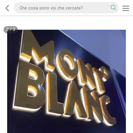
2
/
3