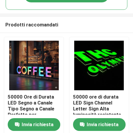
Prodotti raccomandati
Casa
50000 Ore di Durata
50000 ore di durata
LED Segno a Canale
LED Sign Channel
Tipo Segno a Canale
Letter Sign Alta
Prodotti
Perfetto per
luminosità resistente
Pubblicità al Dettaglio
alle intemperie Display
Invia richiesta
Invia richiesta
e Soluzioni di
pubblicitario
Circa noi
Segnaletica
commerciale