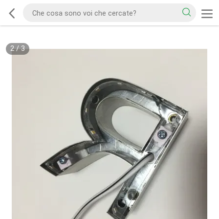
2
/
3