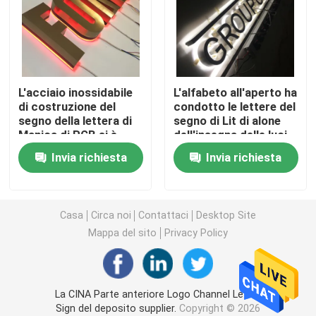
Lettere acriliche principali
insegna al neon su ordinazione
L'acciaio inossidabile
L'alfabeto all'aperto ha
di costruzione del
condotto le lettere del
segno della lettera di
segno di Lit di alone
insegna al neon principale
Manica di RGB si è
dell'insegna delle luci
illuminato
della lettera
Invia richiesta
Invia richiesta
Segno della lettera del metallo
Segno acrilico della lettera
Casa
Circa noi
Contattaci
Desktop Site
Mappa del sito
Privacy Policy
Segno di numero civico
La CINA Parte anteriore Logo Channel Letter
Segno anteriore del deposito
Sign del deposito supplier.
Copyright © 2026