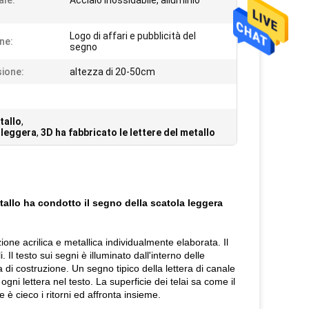
ale:
Acciaio inossidabile, alluminio
Logo di affari e pubblicità del
ne:
segno
ione:
altezza di 20-50cm
tallo
,
a leggera
,
3D ha fabbricato le lettere del metallo
tallo ha condotto il segno della scatola leggera
ione acrilica e metallica individualmente elaborata. Il
l testo sui segni è illuminato dall'interno delle
ta di costruzione. Un segno tipico della lettera di canale
gni lettera nel testo. La superficie dei telai sa come il
e è cieco i ritorni ed affronta insieme.