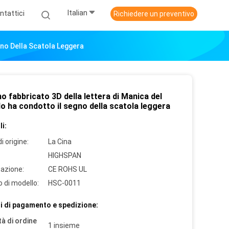
Italian
ntattici
Richiedere un preventivo
gno Della Scatola Leggera
no fabbricato 3D della lettera di Manica del
o ha condotto il segno della scatola leggera
i:
i origine:
La Cina
HIGHSPAN
cazione:
CE ROHS UL
 di modello:
HSC-0011
i di pagamento e spedizione:
à di ordine
1 insieme