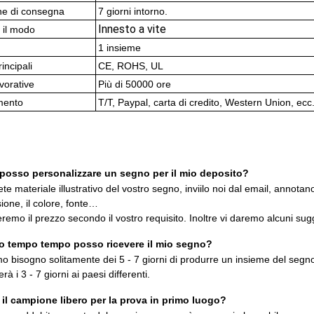
ne di consegna
7 giorni intorno.
Innesto a vite
i il modo
1 insieme
rincipali
CE, ROHS, UL
vorative
Più di 50000 ore
mento
T/T, Paypal, carta di credito, Western Union, ecc
osso personalizzare un segno per il mio deposito?
te materiale illustrativo del vostro segno, inviilo noi dal email, annotan
ione, il colore, fonte…
remo il prezzo secondo il vostro requisito. Inoltre vi daremo alcuni su
o tempo tempo posso ricevere il mio segno?
o bisogno solitamente dei 5 - 7 giorni di produrre un insieme del s
erà i 3 - 7 giorni ai paesi differenti.
e il campione libero per la prova in primo luogo?