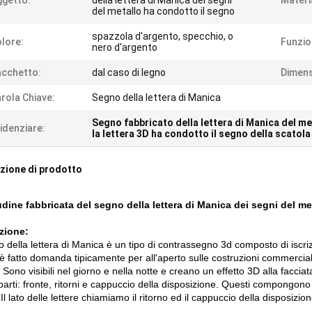
getto:
della lettera di Manica dei segni
Materi
del metallo ha condotto il segno
spazzola d'argento, specchio, o
lore:
Funzio
nero d'argento
cchetto:
dal caso di legno
Dimens
rola Chiave:
Segno della lettera di Manica
Segno fabbricato della lettera di Manica del me
idenziare:
la lettera 3D ha condotto il segno della scatol
zione di prodotto
udine fabbricata del segno della lettera di Manica dei segni del me
zione:
o della lettera di Manica è un tipo di contrassegno 3d composto di iscriz
 fatto domanda tipicamente per all'aperto sulle costruzioni commerciali. I
. Sono visibili nel giorno e nella notte e creano un effetto 3D alla faccia
parti: fronte, ritorni e cappuccio della disposizione. Questi compongono o
 Il lato delle lettere chiamiamo il ritorno ed il cappuccio della disposizion