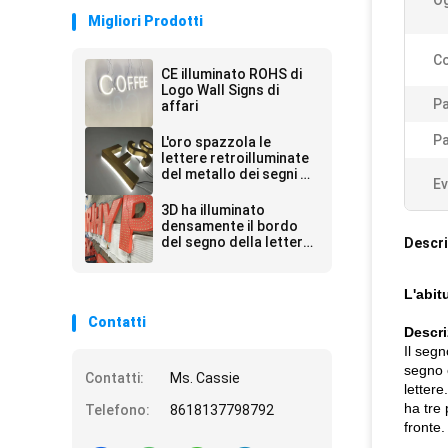
Og
Migliori Prodotti
Co
CE illuminato ROHS di
Logo Wall Signs di
Pa
affari
Pa
L'oro spazzola le
lettere retroilluminate
del metallo dei segni di
Ev
acciaio inossidabile
3D ha illuminato
densamente il bordo
del segno della lettera
Descri
di Manica 20-200mm
L'abit
Contatti
Descri
Il segn
segno è
Contatti:
Ms. Cassie
lettere
ha tre 
Telefono:
8618137798792
fronte.