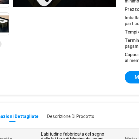
minimo
Prezzo
Imball
partico
Tempi 
Termini
pagam
Capaci
alimen
M
azioni Dettagliate
Descrizione Di Prodotto
L'abitudine fabbricata del segno