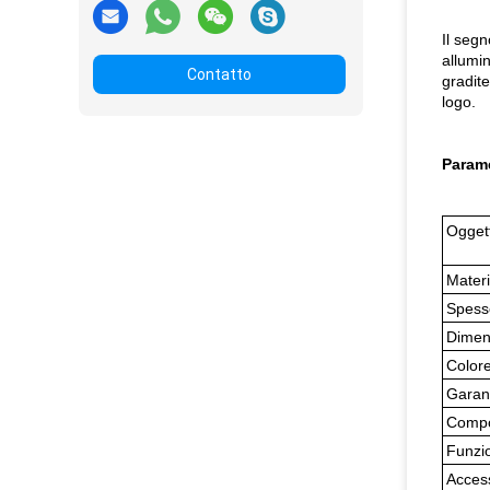
Il segn
allumin
Contatto
gradite
logo.
Parame
Ogget
Materi
Spess
Dimen
Color
Garan
Compo
Funzi
Acces