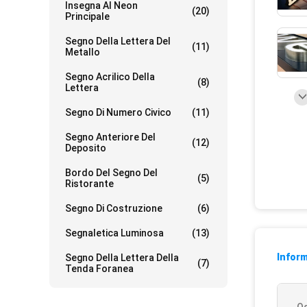
Insegna Al Neon
(20)
Principale
Segno Della Lettera Del
(11)
Metallo
Segno Acrilico Della
(8)
Lettera
Segno Di Numero Civico
(11)
Segno Anteriore Del
(12)
Deposito
Bordo Del Segno Del
(5)
Ristorante
Segno Di Costruzione
(6)
Segnaletica Luminosa
(13)
Inform
Segno Della Lettera Della
(7)
Tenda Foranea