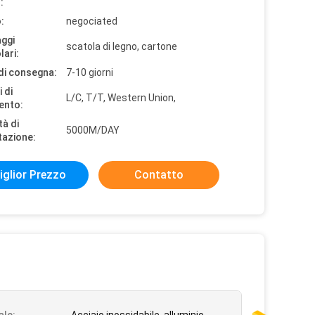
:
:
negociated
aggi
scatola di legno, cartone
lari:
di consegna:
7-10 giorni
 di
L/C, T/T, Western Union,
ento:
tà di
5000M/DAY
tazione:
iglior Prezzo
Contatto