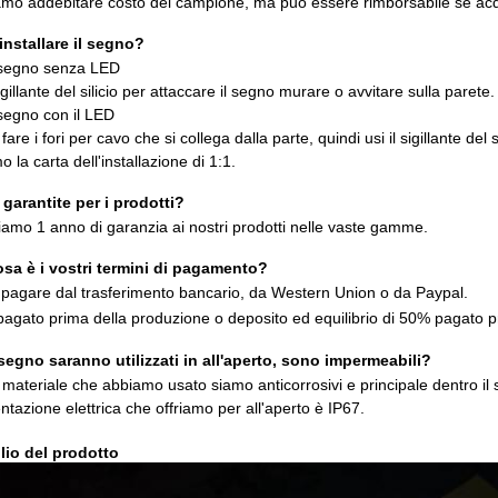
mo addebitare costo del campione, ma può essere rimborsabile se acqu
nstallare il segno?
l segno senza LED
sigillante del silicio per attaccare il segno murare o avvitare sulla parete.
 segno con il LED
are i fori per cavo che si collega dalla parte, quindi usi il sigillante del 
o la carta dell'installazione di 1:1.
e garantite per i prodotti?
riamo 1 anno di garanzia ai nostri prodotti nelle vaste gamme.
sa è i vostri termini di pagamento?
 pagare dal trasferimento bancario, da Western Union o da Paypal.
agato prima della produzione o deposito ed equilibrio di 50% pagato p
 segno saranno utilizzati in all'aperto, sono impermeabili?
l materiale che abbiamo usato siamo anticorrosivi e principale dentro i
ntazione elettrica che offriamo per all'aperto è IP67.
lio del prodotto