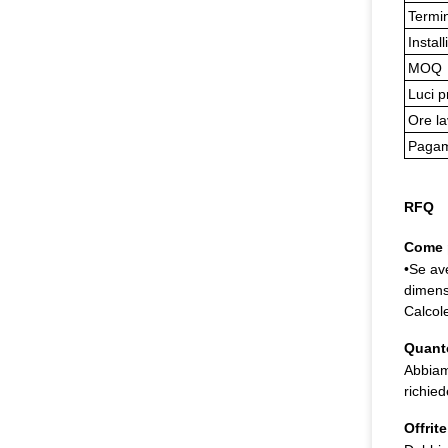
Termi
Install
MOQ
Luci p
Ore la
Paga
RFQ
Come p
•Se ave
dimens
Calcole
Quant
Abbiam
richied
Offrit