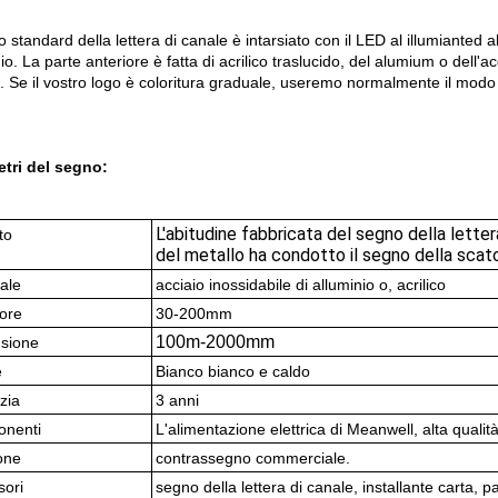
o standard della lettera di canale è intarsiato con il LED al illumianted al
io. La parte anteriore è fatta di acrilico traslucido, del alumium o dell'a
. Se il vostro logo è coloritura graduale, useremo normalmente il modo 
tri del segno:
L'abitudine fabbricata del segno della letter
to
del metallo ha condotto il segno della scat
ale
acciaio inossidabile di alluminio o, acrilico
ore
30-200mm
100m-2000mm
sione
e
Bianco bianco e caldo
zia
3 anni
nenti
L'alimentazione elettrica di Meanwell, alta qualità
one
contrassegno commerciale.
sori
segno della lettera di canale, installante carta, p