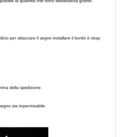
istate la quantità che sono abbastanza grandi.
silicio per attaccare il segno installare il bordo è okay.
rima della spedizione.
l segno sia impermeabile.