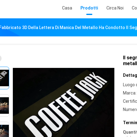
Casa
Prodotti
Circa Noi
Co
 Fabbricato 3D Della Lettera Di Manica Del Metallo Ha Condotto Il Se
Il seg
metall
Dettagl
Luogo d
Marca:
Certifi
Numero
Termin
Quantit