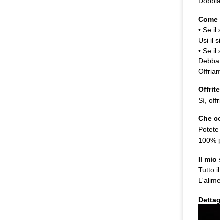
Dobbia
Come i
• Se i
Usi il 
• Se il
Debba f
Offriam
Offrit
Sì, off
Che co
Potete
100% p
Il mio
Tutto i
L'alime
Dettag