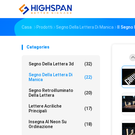
Casa
Prodotti
Segno Della Lettera Di Manica
Il Segno
Catagories
Segno Della Lettera 3d
(32)
Segno Della Lettera Di
(22)
Manica
Segno Retroilluminato
(20)
Della Lettera
Lettere Acriliche
(17)
Principali
Insegna Al Neon Su
(18)
Ordinazione