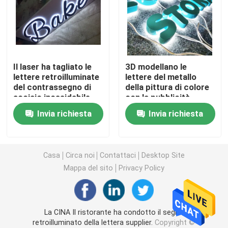
Lettere acriliche principali
insegna al neon su ordinazione
Il laser ha tagliato le
3D modellano le
lettere retroilluminate
lettere del metallo
del contrassegno di
della pittura di colore
insegna al neon principale
acciaio inossidabile
con la pubblicità
del bordo 12V del
all'aperto delle luci
Invia richiesta
Invia richiesta
segno della lettera
Segno della lettera del metallo
Segno acrilico della lettera
Casa
Circa noi
Contattaci
Desktop Site
Mappa del sito
Privacy Policy
Segno di numero civico
La CINA Il ristorante ha condotto il segno
Segno anteriore del deposito
retroilluminato della lettera supplier.
Copyright ©