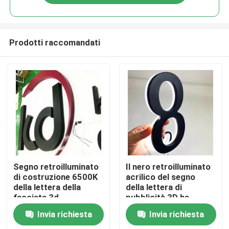
Prodotti raccomandati
Casa
Segno retroilluminato
Il nero retroilluminato
di costruzione 6500K
acrilico del segno
della lettera della
della lettera di
Prodotti
facciata 3d
pubblicità 3D ha
dipinto lo spessore di
Invia richiesta
Invia richiesta
12cm
Circa noi