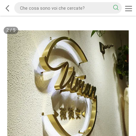
2
/
5