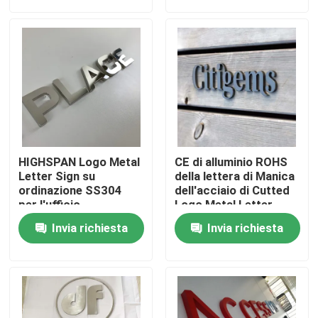
Giro della fabbrica
Controllo di qualità
Contattici
HIGHSPAN Logo Metal
CE di alluminio ROHS
Richieda una citazione
Letter Sign su
della lettera di Manica
ordinazione SS304
dell'acciaio di Cutted
per l'ufficio
Logo Metal Letter
Sign Stainless
segno della lettera 3d
Invia richiesta
Invia richiesta
Segno della lettera di Manica
Segno retroilluminato della lettera