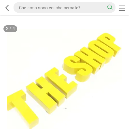
2
/
4