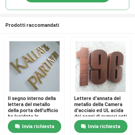
Prodotti raccomandati
Casa
Il segno interno della
Lettere d'annata del
lettera del metallo
metallo della Camera
della porta dell'ufficio
d'acciaio ed UL acida
Prodotti
ha lucidato la
dei segni di numeri anti
galvanostegia
Invia richiesta
Invia richiesta
spazzolata SS304
Circa noi