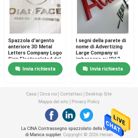
Lettere acriliche principali
insegna al neon su ordinazione
Spazzola d'argento
I segni della parete di
anteriore 3D Metal
nome di Advertizing
Letters Company Logo
Large Company si
insegna al neon principale
Sign Electroplated del
imbarcano su IP67
deposito
impermeabile
Invia richiesta
Invia richiesta
Segno della lettera del metallo
Segno acrilico della lettera
Casa
Circa noi
Contattaci
Desktop Site
Mappa del sito
Privacy Policy
Segno di numero civico
La CINA Contrassegno spazzolato della lettera
Segno anteriore del deposito
di Manica supplier.
Copyright © 2026 Henan