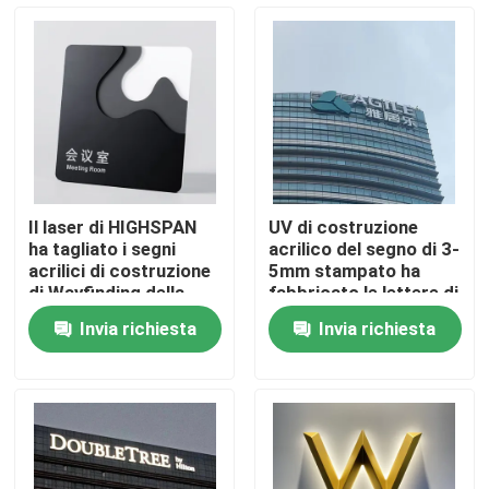
Giro della fabbrica
Controllo di qualità
Contattici
Il laser di HIGHSPAN
UV di costruzione
ha tagliato i segni
acrilico del segno di 3-
Richieda una citazione
acrilici di costruzione
5mm stampato ha
di Wayfinding della
fabbricato le lettere di
sala riunioni del segno
acciaio inossidabile
Invia richiesta
Invia richiesta
segno della lettera 3d
Segno della lettera di Manica
Segno retroilluminato della lettera