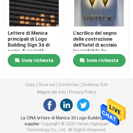
Lettere acriliche principali
Lettere di Manica
L'acrilico del segno
insegna al neon su ordinazione
principali di Logo
della costruzione
Building Sign 3d di
dell'hotel di acciaio
nome di società
inossidabile ha
insegna al neon principale
leggera
condotto le lettere di
Invia richiesta
Invia richiesta
Manica illuminate
Segno della lettera del metallo
Casa
Circa noi
Contattaci
Desktop Site
Segno acrilico della lettera
Mappa del sito
Privacy Policy
Segno di numero civico
La CINA lettere di Manica 3d Logo Building Sign
supplier.
Copyright © 2026 Henan Highspan
Segno anteriore del deposito
Technology Co., Ltd.. All Rights Reserved.