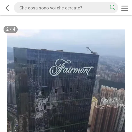
2
/
4