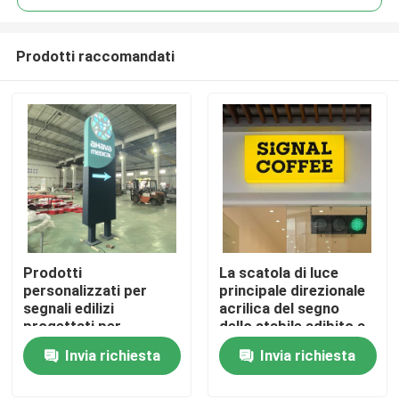
Prodotti raccomandati
Prodotti
La scatola di luce
Casa
personalizzati per
principale direzionale
segnali edilizi
acrilica del segno
progettati per
dello stabile adibito a
Prodotti
combinare estetica e
uffici di caffetteria
Invia richiesta
Invia richiesta
funzionalità di durata
impermeabilizza
per un segnale esterno
Circa noi
efficace