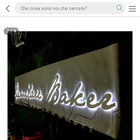
2
/
4