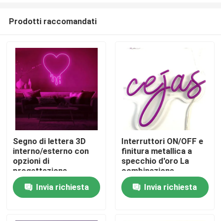
Prodotti raccomandati
Segno di lettera 3D
Interruttori ON/OFF e
interno/esterno con
finitura metallica a
Casa
opzioni di
specchio d'oro La
progettazione
combinazione
personalizzate
perfetta per segni di
Invia richiesta
Invia richiesta
Prodotti
SMD5050
lettere LED 3D
personalizzabili
Circa noi