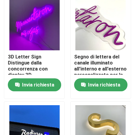
Giro della fabbrica
Controllo di qualità
Contattici
3D Letter Sign
Segno di lettera del
Distingue dalla
canale illuminato
concorrenza con
all'interno e all'esterno
Richieda una citazione
display 3D
personalizzato per le
interni/esterni
soluzioni di branding
Invia richiesta
Invia richiesta
aziendale
segno della lettera 3d
Segno della lettera di Manica
Segno retroilluminato della lettera