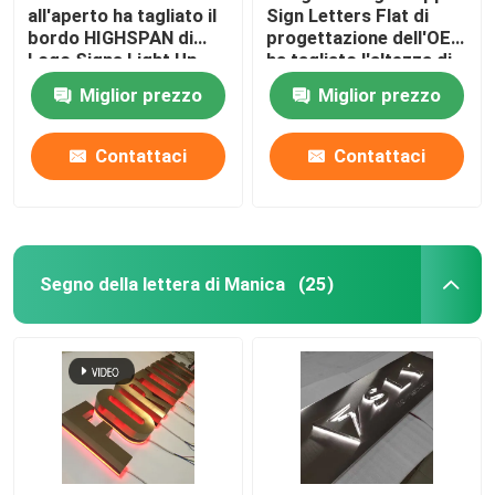
all'aperto ha tagliato il
Sign Letters Flat di
bordo HIGHSPAN di
progettazione dell'OEM
Logo Signs Light Up
ha tagliato l'altezza di
Sign del metallo
100cm - di 10cm
Miglior prezzo
Miglior prezzo
Contattaci
Contattaci
Segno della lettera di Manica
(25)