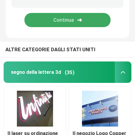
Bordo del segno del ristorante
Segno di costruzione
ALTRE CATEGORIE DAGLI STATI UNITI
Segnaletica luminosa
Segno della lettera della tenda foranea
segno della lettera 3d
(35)
Il laser su ordinazione
Il negozio Logo Copper