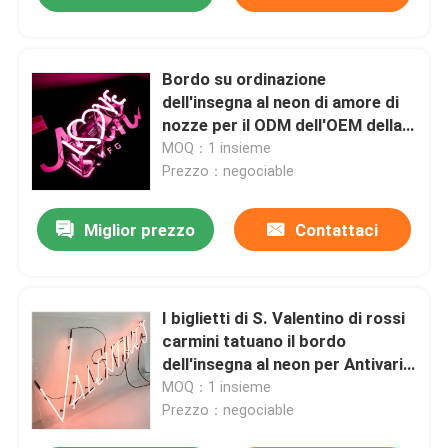
Bordo su ordinazione
dell'insegna al neon di amore di
nozze per il ODM dell'OEM della
camera da letto
MOQ：1 insieme
Prezzo：negociable
Miglior prezzo
Contattaci
I biglietti di S. Valentino di rossi
carmini tatuano il bordo
dell'insegna al neon per Antivari
domestico 7.5kv
MOQ：1 insieme
Prezzo：negociable