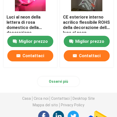
Luci al neon della
CE esteriore interno
lettera di rosa
acrilico flessibile ROHS
domestico della
della decorazione della
decorazione
luce al neon
dell'insegna al neon
Miglior prezzo
Miglior prezzo
principali silicone molle
Contattaci
Contattaci
Osservi più
Casa
Circa noi
Contattaci
Desktop Site
Mappa del sito
Privacy Policy