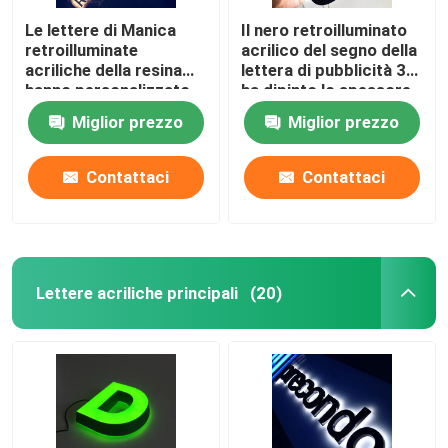
Le lettere di Manica
Il nero retroilluminato
retroilluminate
acrilico del segno della
acriliche della resina
lettera di pubblicità 3D
hanno personalizzato
ha dipinto lo spessore
12VDC cromato
di 12cm
Miglior prezzo
Miglior prezzo
spazzolato
Contattaci
Contattaci
Lettere acriliche principali
(20)