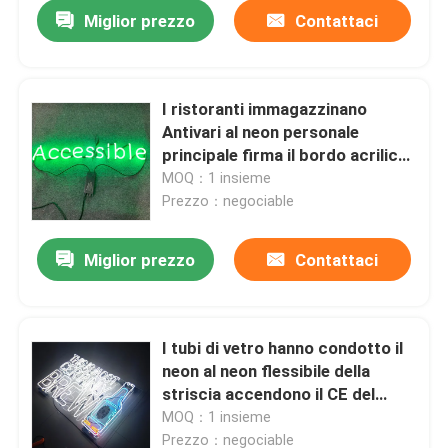
Miglior prezzo
Contattaci
I ristoranti immagazzinano
Antivari al neon personale
principale firma il bordo acrilico
dell'insegna al neon
MOQ：1 insieme
Prezzo：negociable
Miglior prezzo
Contattaci
Casa
I tubi di vetro hanno condotto il
neon al neon flessibile della
Prodotti
striscia accendono il CE del
segno
MOQ：1 insieme
Circa noi
Prezzo：negociable