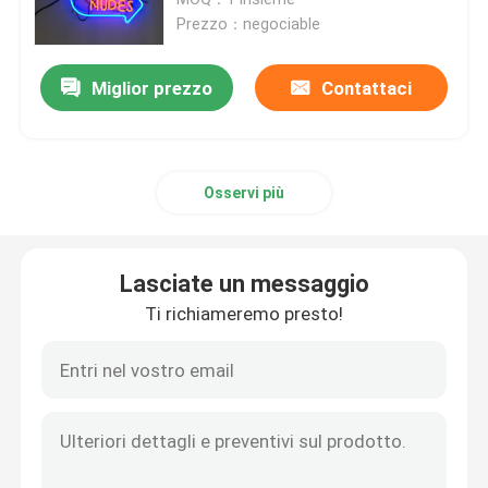
Prezzo：negociable
Lettere acriliche principali
Miglior prezzo
Contattaci
insegna al neon su ordinazione
Osservi più
insegna al neon principale
Segno della lettera del metallo
Lasciate un messaggio
Ti richiameremo presto!
Segno acrilico della lettera
Segno di numero civico
Segno anteriore del deposito