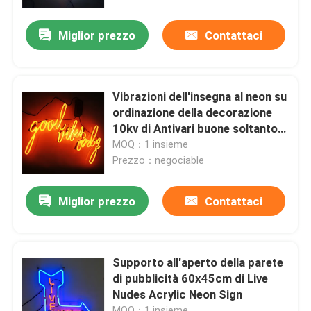
Miglior prezzo
Contattaci
Giro della fabbrica
Controllo di qualità
Vibrazioni dell'insegna al neon su
ordinazione della decorazione
Contattici
10kv di Antivari buone soltanto
con il bordo acrilico
MOQ：1 insieme
Prezzo：negociable
Richieda una citazione
Miglior prezzo
Contattaci
segno della lettera 3d
Segno della lettera di Manica
Supporto all'aperto della parete
di pubblicità 60x45cm di Live
Nudes Acrylic Neon Sign
Segno retroilluminato della lettera
MOQ：1 insieme