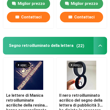
Miglior prezzo
Miglior prezzo
Lettere acriliche principali
Contattaci
Contattaci
insegna al neon su ordinazione
insegna al neon principale
Segno retroilluminato della lettera
(22)
Segno della lettera del metallo
Segno acrilico della lettera
Segno di numero civico
Le lettere di Manica
Il nero retroilluminato
retroilluminate
acrilico del segno della
acriliche della resina
lettera di pubblicità 3D
Segno anteriore del deposito