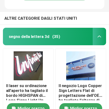
ALTRE CATEGORIE DAGLI STATI UNITI
segno della lettera 3d
(35)
Casa
Il laser su ordinazione
Il negozio Logo Copper
all'aperto ha tagliato il
Sign Letters Flat di
Prodotti
bordo HIGHSPAN di
progettazione dell'OEM
Logo Signs Light Up
ha tagliato l'altezza di
Sign del metallo
100cm - di 10cm
Circa noi
Miglior prezzo
Miglior prezzo