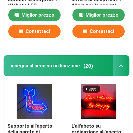
alfabeto LED
40cm per le società
Miglior prezzo
Miglior prezzo
Contattaci
Contattaci
insegna al neon su ordinazione
(20)
Supporto all'aperto
L'alfabeto su
della parete di
ordinazione all'aperto