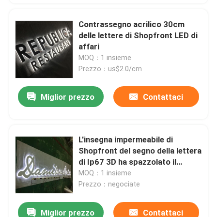
Contrassegno acrilico 30cm
delle lettere di Shopfront LED di
affari
MOQ：1 insieme
Prezzo：us$2.0/cm
Miglior prezzo
Contattaci
L'insegna impermeabile di
Shopfront del segno della lettera
di Ip67 3D ha spazzolato il
metallo Ss304 retroilluminato
MOQ：1 insieme
Prezzo：negociate
Miglior prezzo
Contattaci