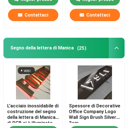
Contattaci
Contattaci
Giro della fabbrica
Controllo di qualità
Segno della lettera di Manica
(25)
Contattici
Richieda una citazione
segno della lettera 3d
L'acciaio inossidabile di
Spessore di Decorative
Segno della lettera di Manica
costruzione del segno
Office Company Logo
della lettera di Manica
Wall Sign Brush Silver
di RGB si è illuminato
3cm
Segno retroilluminato della lettera