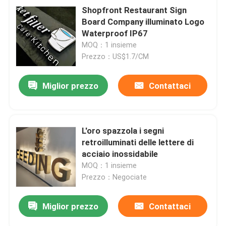
Shopfront Restaurant Sign
Board Company illuminato Logo
Waterproof IP67
MOQ：1 insieme
Prezzo：US$1.7/CM
Miglior prezzo
Contattaci
L'oro spazzola i segni
retroilluminati delle lettere di
acciaio inossidabile
MOQ：1 insieme
Prezzo：Negociate
Miglior prezzo
Contattaci