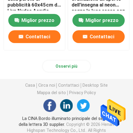
pubblicità 60x45cm di
dell'insegna al neon
Live Nudes Acrylic
segna la luce rossa con
Neon Sign
lettere 12VDC
Miglior prezzo
Miglior prezzo
Contattaci
Contattaci
Osservi più
Casa
Circa noi
Contattaci
Desktop Site
Mappa del sito
Privacy Policy
La CINA Bordo illuminato principale del segno
della lettera 3D supplier.
Copyright © 2026 Henan
Highspan Technology Co., Ltd.. All Rights