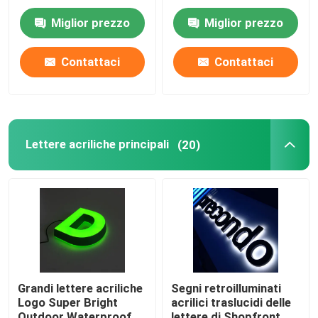
hanno personalizzato
ha dipinto lo spessore
12VDC cromato
di 12cm
Miglior prezzo
Miglior prezzo
spazzolato
Bordo del segno del ristorante
Contattaci
Contattaci
Segno di costruzione
Segnaletica luminosa
Lettere acriliche principali
(20)
Segno della lettera della tenda foranea
Grandi lettere acriliche
Segni retroilluminati
Logo Super Bright
acrilici traslucidi delle
Outdoor Waterproof di
lettere di Shopfront