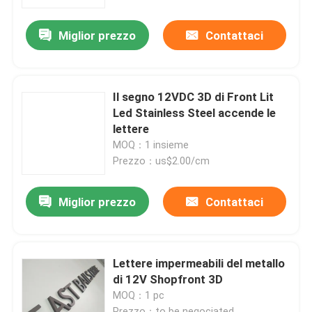
Miglior prezzo
Contattaci
Giro della fabbrica
Controllo di qualità
Il segno 12VDC 3D di Front Lit
Led Stainless Steel accende le
Contattici
lettere
MOQ：1 insieme
Prezzo：us$2.00/cm
Richieda una citazione
Miglior prezzo
Contattaci
segno della lettera 3d
Segno della lettera di Manica
Lettere impermeabili del metallo
di 12V Shopfront 3D
MOQ：1 pc
Segno retroilluminato della lettera
Prezzo：to be negociated