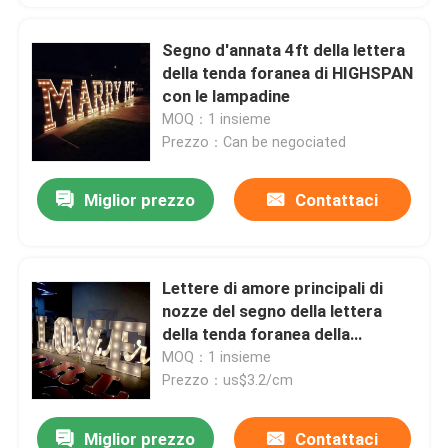
Segno d'annata 4ft della lettera
della tenda foranea di HIGHSPAN
con le lampadine
MOQ：1 insieme
Prezzo：Can be negociated
Miglior prezzo
Contattaci
Lettere di amore principali di
nozze del segno della lettera
della tenda foranea della
lampadina 3ft 4ft
MOQ：1 insieme
Prezzo：us$3.2/cm
Miglior prezzo
Contattaci