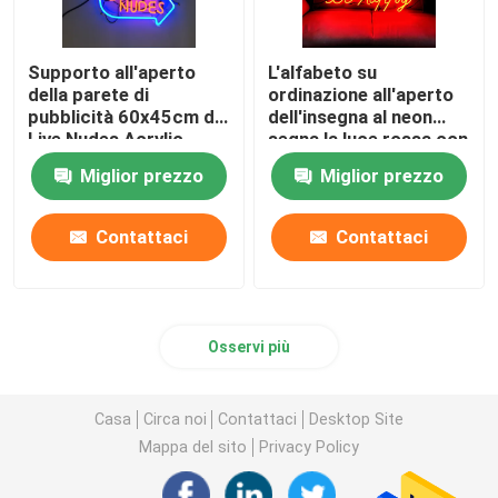
Supporto all'aperto
L'alfabeto su
della parete di
ordinazione all'aperto
pubblicità 60x45cm di
dell'insegna al neon
Live Nudes Acrylic
segna la luce rossa con
Neon Sign
lettere 12VDC
Miglior prezzo
Miglior prezzo
Contattaci
Contattaci
Osservi più
Casa
Circa noi
Contattaci
Desktop Site
Mappa del sito
Privacy Policy