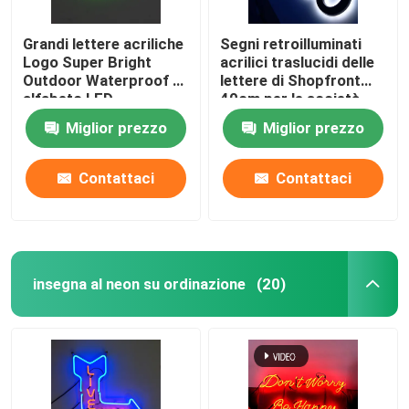
Grandi lettere acriliche
Segni retroilluminati
Logo Super Bright
acrilici traslucidi delle
Outdoor Waterproof di
lettere di Shopfront
alfabeto LED
40cm per le società
Miglior prezzo
Miglior prezzo
Contattaci
Contattaci
insegna al neon su ordinazione
(20)