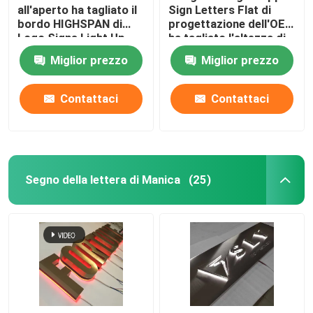
all'aperto ha tagliato il
Sign Letters Flat di
bordo HIGHSPAN di
progettazione dell'OEM
Logo Signs Light Up
ha tagliato l'altezza di
Sign del metallo
100cm - di 10cm
Miglior prezzo
Miglior prezzo
Contattaci
Contattaci
Segno della lettera di Manica
(25)