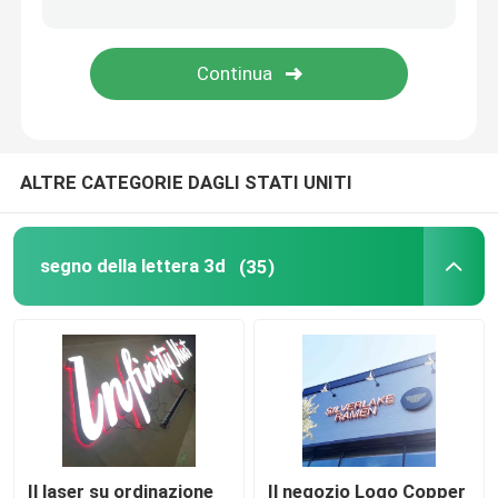
Bordo del segno del ristorante
Segno di costruzione
ALTRE CATEGORIE DAGLI STATI UNITI
Segnaletica luminosa
Segno della lettera della tenda foranea
segno della lettera 3d
(35)
Il laser su ordinazione
Il negozio Logo Copper