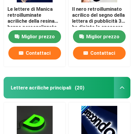
Le lettere di Manica
Il nero retroilluminato
retroilluminate
acrilico del segno della
acriliche della resina
lettera di pubblicità 3D
hanno personalizzato
ha dipinto lo spessore
12VDC cromato
di 12cm
Miglior prezzo
Miglior prezzo
spazzolato
Contattaci
Contattaci
Lettere acriliche principali
(20)