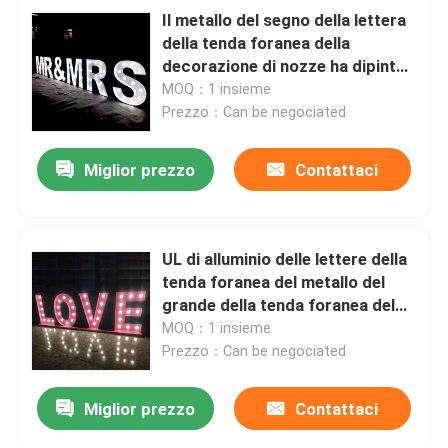
Il metallo del segno della lettera
della tenda foranea della
decorazione di nozze ha dipinto
il CE ROHS
MOQ：1 insieme
Prezzo：Can be negociated
Miglior prezzo
Contattaci
UL di alluminio delle lettere della
tenda foranea del metallo del
grande della tenda foranea del
LED segno della lettera
MOQ：1 insieme
Prezzo：Can be negociated
Miglior prezzo
Contattaci