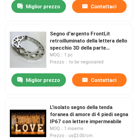
Miglior prezzo
Contattaci
Segno d'argento FrontLit
retroilluminato della lettera dello
specchio 3D della parte
anteriore del deposito di
MOQ：1 pc
Customzied
Prezzo：to be negociated
Miglior prezzo
Contattaci
Casa
L'isolato segno della tenda
foranea di amore di 4 piedi segna
Prodotti
IP67 con lettere impermeabile
MOQ：1 insieme
Circa noi
Prezzo：us$3.00/cm