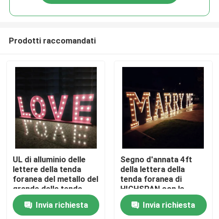
Prodotti raccomandati
Casa
UL di alluminio delle
Segno d'annata 4ft
lettere della tenda
della lettera della
foranea del metallo del
tenda foranea di
Prodotti
grande della tenda
HIGHSPAN con le
foranea del LED segno
lampadine
Invia richiesta
Invia richiesta
della lettera
Circa noi