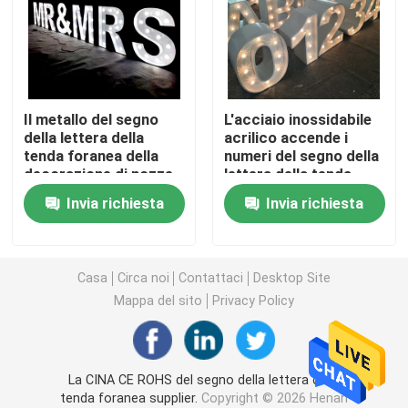
Lettere acriliche principali
insegna al neon su ordinazione
Il metallo del segno
L'acciaio inossidabile
della lettera della
acrilico accende i
tenda foranea della
numeri del segno della
insegna al neon principale
decorazione di nozze
lettera della tenda
ha dipinto il CE ROHS
foranea con le
Invia richiesta
Invia richiesta
lampadine
Segno della lettera del metallo
Segno acrilico della lettera
Casa
Circa noi
Contattaci
Desktop Site
Mappa del sito
Privacy Policy
Segno di numero civico
La CINA CE ROHS del segno della lettera della
Segno anteriore del deposito
tenda foranea supplier.
Copyright © 2026 Henan