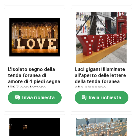
Giro della fabbrica
Controllo di qualità
Contattici
L'isolato segno della
Luci giganti illuminate
Richieda una citazione
tenda foranea di
all'aperto delle lettere
amore di 4 piedi segna
della tenda foranea
IP67 con lettere
che placcano
impermeabile
segno della lettera 3d
Invia richiesta
Invia richiesta
Segno della lettera di Manica
Segno retroilluminato della lettera