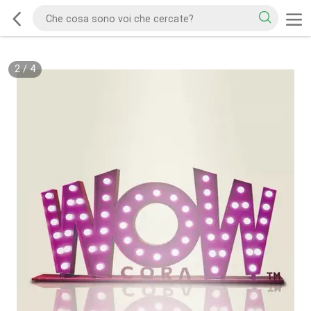
2
/
4