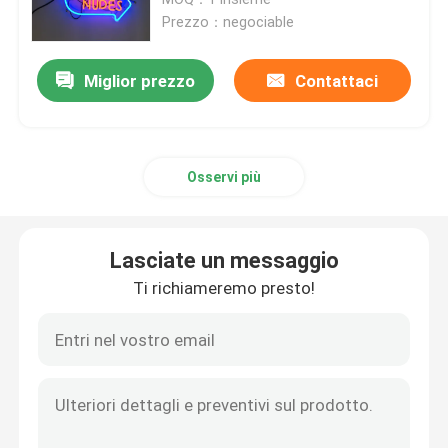
Prezzo：negociable
Lettere acriliche principali
Miglior prezzo
Contattaci
insegna al neon su ordinazione
Osservi più
insegna al neon principale
Segno della lettera del metallo
Lasciate un messaggio
Ti richiameremo presto!
Segno acrilico della lettera
Segno di numero civico
Segno anteriore del deposito