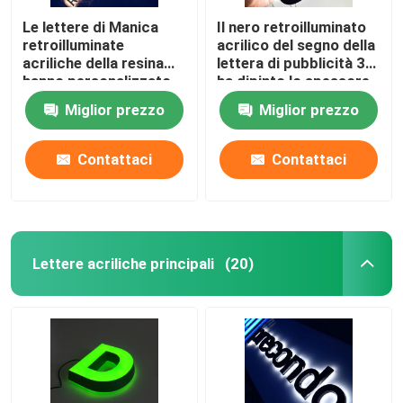
Le lettere di Manica
Il nero retroilluminato
retroilluminate
acrilico del segno della
acriliche della resina
lettera di pubblicità 3D
hanno personalizzato
ha dipinto lo spessore
12VDC cromato
di 12cm
Miglior prezzo
Miglior prezzo
spazzolato
Contattaci
Contattaci
Lettere acriliche principali
(20)