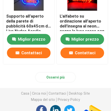
Supporto all'aperto
L'alfabeto su
della parete di
ordinazione all'aperto
pubblicità 60x45cm di
dell'insegna al neon
Live Nudes Acrylic
segna la luce rossa con
Neon Sign
lettere 12VDC
Miglior prezzo
Miglior prezzo
Contattaci
Contattaci
Osservi più
Casa
Circa noi
Contattaci
Desktop Site
Mappa del sito
Privacy Policy