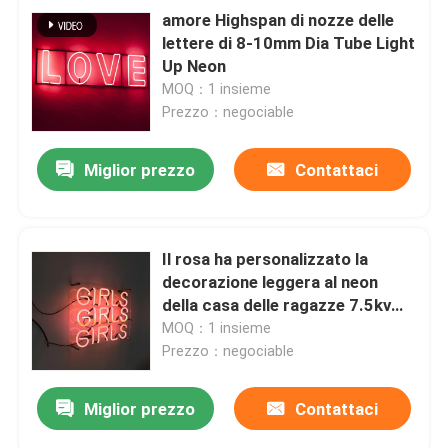
amore Highspan di nozze delle
lettere di 8-10mm Dia Tube Light
Up Neon
MOQ：1 insieme
Prezzo：negociable
Miglior prezzo
Contattaci
Il rosa ha personalizzato la
decorazione leggera al neon
della casa delle ragazze 7.5kv
delle ragazze delle ragazze delle
MOQ：1 insieme
lettere
Prezzo：negociable
Miglior prezzo
Contattaci