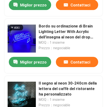
Miglior prezzo
Contattaci
Bordo su ordinazione di Brain
Lighting Letter With Acrylic
dell'insegna al neon del drop
shipping
MOQ：1 insieme
Prezzo：negociable
Miglior prezzo
Contattaci
Casa
Il segno al neon 30-240cm della
lettera del caffè del ristorante
Prodotti
ha personalizzato
MOQ：1 insieme
Circa noi
Prezzo：negociable