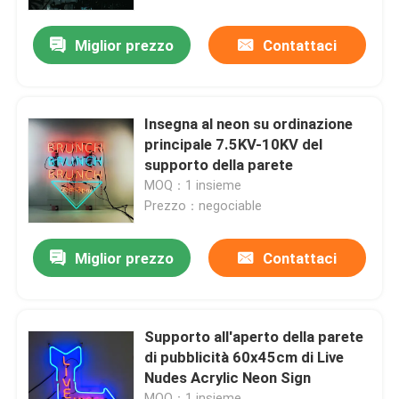
Miglior prezzo
Contattaci
Giro della fabbrica
Controllo di qualità
Insegna al neon su ordinazione
principale 7.5KV-10KV del
Contattici
supporto della parete
MOQ：1 insieme
Prezzo：negociable
Richieda una citazione
Miglior prezzo
Contattaci
segno della lettera 3d
Segno della lettera di Manica
Supporto all'aperto della parete
di pubblicità 60x45cm di Live
Nudes Acrylic Neon Sign
Segno retroilluminato della lettera
MOQ：1 insieme