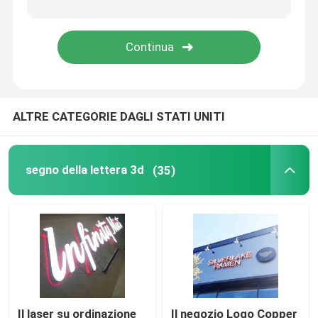
Bordo del segno del ristorante
Segno di costruzione
ALTRE CATEGORIE DAGLI STATI UNITI
Segnaletica luminosa
Segno della lettera della tenda foranea
segno della lettera 3d
(35)
Il laser su ordinazione
Il negozio Logo Copper