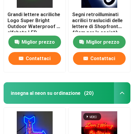
Grandi lettere acriliche
Segni retroilluminati
Logo Super Bright
acrilici traslucidi delle
Outdoor Waterproof di
lettere di Shopfront
alfabeto LED
40cm per le società
Miglior prezzo
Miglior prezzo
Contattaci
Contattaci
insegna al neon su ordinazione
(20)