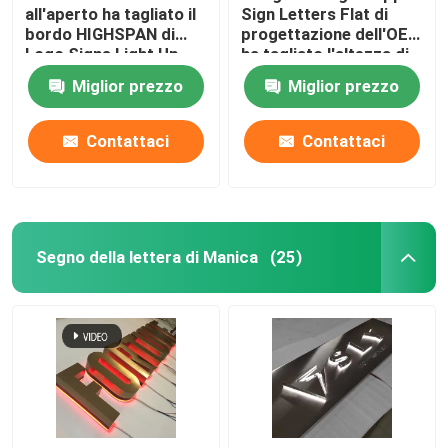
all'aperto ha tagliato il
Sign Letters Flat di
bordo HIGHSPAN di
progettazione dell'OEM
Logo Signs Light Up
ha tagliato l'altezza di
Sign del metallo
100cm - di 10cm
Miglior prezzo
Miglior prezzo
Contattaci
Contattaci
Segno della lettera di Manica
(25)