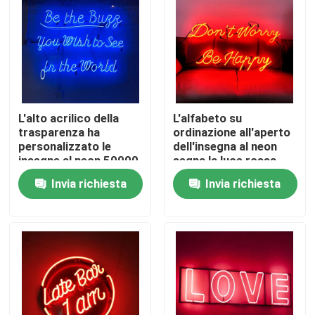
Giro della fabbrica
Controllo di qualità
L'alto acrilico della
L'alfabeto su
Contattici
trasparenza ha
ordinazione all'aperto
personalizzato le
dell'insegna al neon
insegne al neon 50000
segna la luce rossa
Richieda una citazione
ore di vita
con lettere 12VDC
Invia richiesta
Invia richiesta
segno della lettera 3d
Segno della lettera di Manica
Segno retroilluminato della lettera