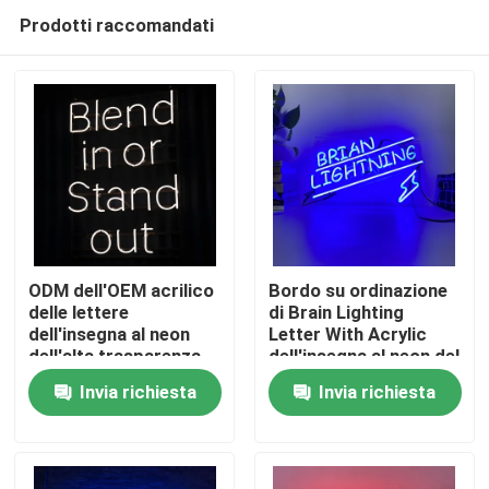
Prodotti raccomandati
ODM dell'OEM acrilico
Bordo su ordinazione
delle lettere
di Brain Lighting
dell'insegna al neon
Letter With Acrylic
Casa
dell'alta trasparenza
dell'insegna al neon del
drop shipping
Invia richiesta
Invia richiesta
Prodotti
Circa noi