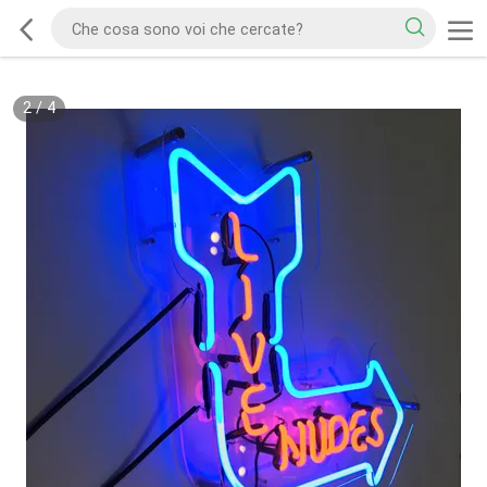
2
/
4