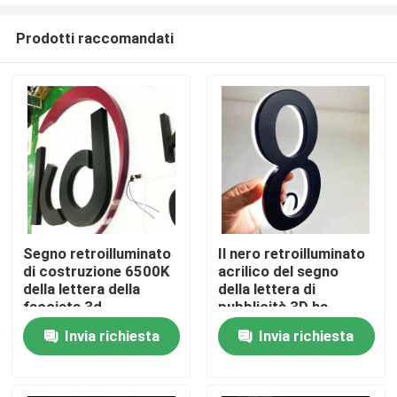
Prodotti raccomandati
Segno retroilluminato
Il nero retroilluminato
di costruzione 6500K
acrilico del segno
Casa
della lettera della
della lettera di
facciata 3d
pubblicità 3D ha
dipinto lo spessore di
Invia richiesta
Invia richiesta
Prodotti
12cm
Circa noi