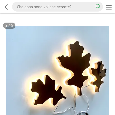
2
/
5