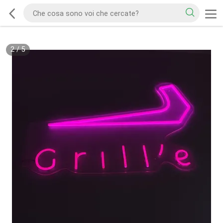
2
/
5