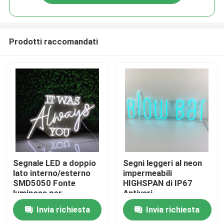
Prodotti raccomandati
Casa
Segnale LED a doppio
Segni leggeri al neon
lato interno/esterno
impermeabili
SMD5050 Fonte
HIGHSPAN di IP67
Prodotti
luminosa per
Antivari
pubblicità
Invia richiesta
Invia richiesta
accattivante
Circa noi