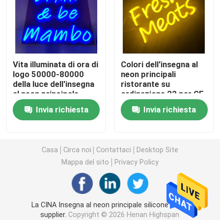
Lettere acriliche principali
insegna al neon su ordinazione
Vita illuminata di ora di
Colori dell'insegna al
logo 50000-80000
neon principali
della luce dell'insegna
ristorante su
insegna al neon principale
al neon principale
ordinazione 22 per CE
deposito
domestico ROHS
Invia richiesta
Invia richiesta
Segno della lettera del metallo
Segno acrilico della lettera
Casa
Circa noi
Contattaci
Desktop Site
Mappa del sito
Privacy Policy
Segno di numero civico
La CINA Insegna al neon principale silicone molle
Segno anteriore del deposito
supplier.
Copyright © 2026 Henan Highspan