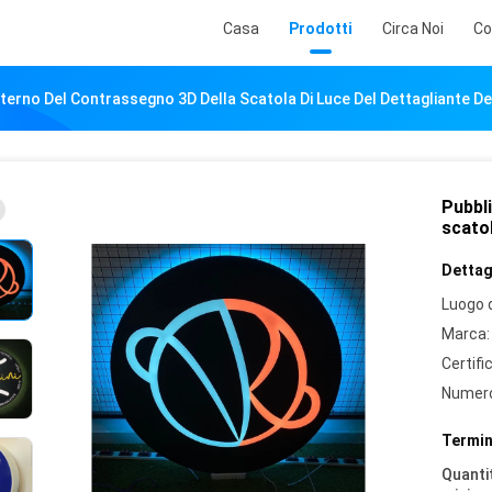
Casa
Prodotti
Circa Noi
Co
interno Del Contrassegno 3D Della Scatola Di Luce Del Dettagliante De
Pubbli
scatol
Dettagl
Luogo d
Marca:
Certifi
Numero
Termin
Quantit