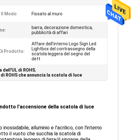
i Il Modo:
Fissato al muro
barra, decorazione domestica,
ne:
pubblicità di affari
Affare dell'interno Logo Sign Led
Lightbox del contrassegno della
i Prodotto:
scatola leggera del segno del
dett
a dell'UL di ROHS
,
 di ROHS che annuncia la scatola di luce
ndotto l'accensione della scatola di luce
nossidabile, alluminio e l'acrilico, con l'interno
otto il vuoto che succhia la scatola di
ntenitore leggero di birra/il singage della