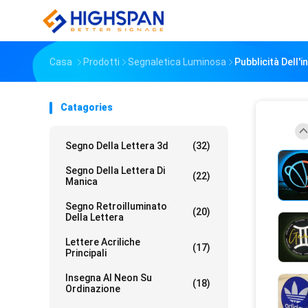
Casa
Prodotti
Segnaletica Luminosa
Pubblicità Dell'
Catagories
Segno Della Lettera 3d
(32)
Segno Della Lettera Di
(22)
Manica
Segno Retroilluminato
(20)
Della Lettera
Lettere Acriliche
(17)
Principali
Insegna Al Neon Su
(18)
Ordinazione