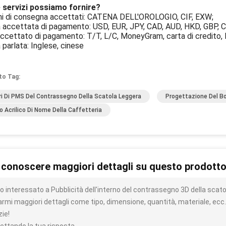
 servizi possiamo fornire?
ni di consegna accettati: CATENA DELL'OROLOGIO, CIF, EXW;
 accettata di pagamento: USD, EUR, JPY, CAD, AUD, HKD, GBP, C
ccettato di pagamento: T/T, L/C, MoneyGram, carta di credito, 
 parlata: Inglese, cinese
to Tag:
ri Di PMS Del Contrassegno Della Scatola Leggera
Progettazione Del Bo
o Acrilico Di Nome Della Caffetteria
 conoscere maggiori dettagli su questo prodott
 interessato a Pubblicità dell'interno del contrassegno 3D della scatol
iarmi maggiori dettagli come tipo, dimensione, quantità, materiale, ecc.
zie!