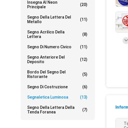
Insegna Al Neon
(20)
Principale
Segno Della Lettera Del
(11)
Metallo
Segno Acrilico Della
(8)
Lettera
Segno Di Numero Civico
(11)
Segno Anteriore Del
(12)
Deposito
Bordo Del Segno Del
(5)
Ristorante
Segno Di Costruzione
(6)
Segnaletica Luminosa
(13)
Inform
Segno Della Lettera Della
(7)
Tenda Foranea
Ti