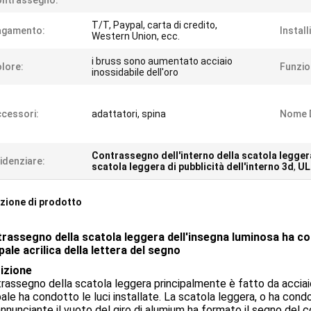
ontrassegno:
T/T, Paypal, carta di credito,
agamento:
Install
Western Union, ecc.
i bruss sono aumentato acciaio
lore:
Funzio
inossidabile dell'oro
cessori:
adattatori, spina
Nome D
Contrassegno dell'interno della scatola legger
idenziare:
scatola leggera di pubblicità dell'interno 3d
,
UL
zione di prodotto
ntrassegno della scatola leggera dell'insegna luminosa ha co
pale acrilica della lettera del segno
izione
trassegno della scatola leggera principalmente è fatto da acciaio i
pale ha condotto le luci installate. La scatola leggera, o ha cond
annunciante il vuoto del giro di alumium ha formato il segno del co