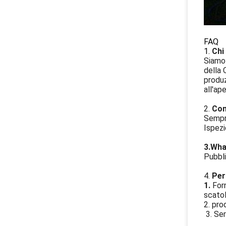
FAQ
1.
Chi
Siamo 
della 
produz
all'ape
2.
Com
Sempre
Ispezi
3.Wha
Pubbli
4.
Per
1.
For
scatol
2. pro
3. Ser