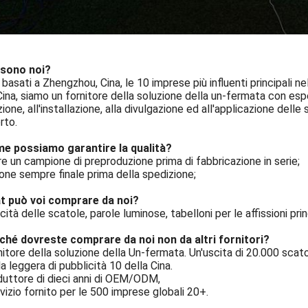
 sono noi?
basati a Zhengzhou, Cina, le 10 imprese più influenti principali nel
Cina, siamo un fornitore della soluzione della un-fermata con esper
ione, all'installazione, alla divulgazione ed all'applicazione delle
rto.
e possiamo garantire la qualità?
 un campione di preproduzione prima di fabbricazione in serie;
one sempre finale prima della spedizione;
t può voi comprare da noi?
cità delle scatole, parole luminose, tabelloni per le affissioni princ
ché dovreste comprare da noi non da altri fornitori?
nitore della soluzione della Un-fermata. Un'uscita di 20.000 scato
a leggera di pubblicità 10 della Cina.
duttore di dieci anni di OEM/ODM,
vizio fornito per le 500 imprese globali 20+.