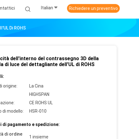
Italian
ntattici
Richiedere un preventivo
ll'UL Di ROHS
cità dell'interno del contrassegno 3D della
a di luce del dettagliante dell'UL di ROHS
i:
i origine:
La Cina
HIGHSPAN
cazione:
CE ROHS UL
 di modello:
HSR-010
i di pagamento e spedizione:
à di ordine
1 insieme