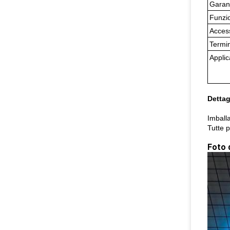
Garan
Funzi
Acces
Termi
Applic
Dettag
Imballa
Tutte p
Foto 