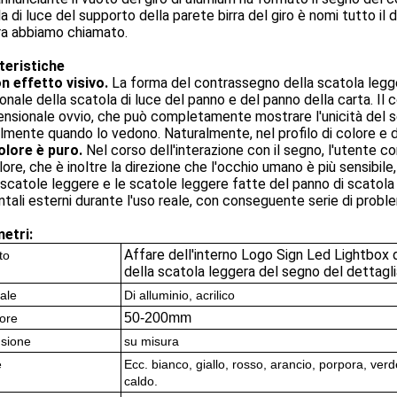
a di luce del supporto della parete birra del giro è nomi tutto il
ra abbiamo chiamato.
teristiche
n effetto visivo.
La forma del contrassegno della scatola legge
ionale della scatola di luce del panno e del panno della carta. I
ensionale ovvio, che può completamente mostrare l'unicità del s
lmente quando lo vedono. Naturalmente, nel profilo di colore e 
colore è puro.
Nel corso dell'interazione con il segno, l'utente c
lore, che è inoltre la direzione che l'occhio umano è più sensibile
 scatole leggere e le scatole leggere fatte del panno di scatola
tali esterni durante l'uso reale, con conseguente serie di proble
etri:
Affare dell'interno Logo Sign Led Lightbox
to
della scatola leggera del segno del dettagl
ale
Di alluminio, acrilico
50-200mm
ore
sione
su misura
e
Ecc. bianco, giallo, rosso, arancio, porpora, verd
caldo.