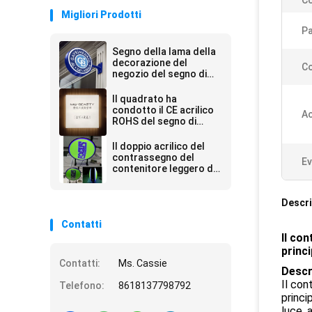
C
Migliori Prodotti
P
Segno della lama della
decorazione del
Co
negozio del segno di
Lightbox del giro
dell'UL
Il quadrato ha
condotto il CE acrilico
Ac
ROHS del segno di
Lightbox
Il doppio acrilico del
contrassegno del
Ev
contenitore leggero di
caffè del ristorante ha
parteggiato
Descri
Contatti
Il co
princi
Contatti:
Ms. Cassie
Descr
Il con
Telefono:
8618137798792
princi
luce, 