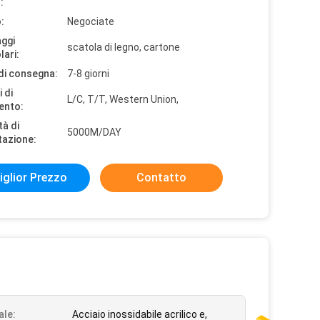
:
:
Negociate
aggi
scatola di legno, cartone
lari:
di consegna:
7-8 giorni
 di
L/C, T/T, Western Union,
ento:
tà di
5000M/DAY
tazione:
iglior Prezzo
Contatto
ale:
Acciaio inossidabile acrilico e,