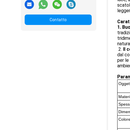
scatol
legge
Contatto
Carat
1. Buo
tradiz
tridim
natura
2.
Il 
dal co
per le
ambien
Param
Ogget
Materi
Spess
Dimen
Color