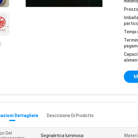
minimo
Prezzo
Imball
partico
Tempi 
Termini
pagam
Capaci
alimen
M
azioni Dettagliate
Descrizione Di Prodotto
po Del
Segnaletica luminosa
Materi