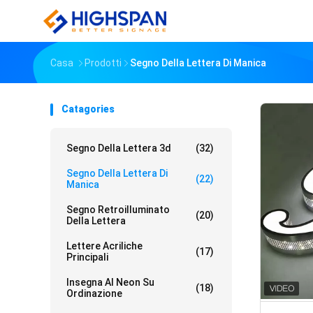
Casa
Prodotti
Segno Della Lettera Di Manica
Catagories
Segno Della Lettera 3d
(32)
Segno Della Lettera Di
(22)
Manica
Segno Retroilluminato
(20)
Della Lettera
Lettere Acriliche
(17)
Principali
Insegna Al Neon Su
(18)
Ordinazione