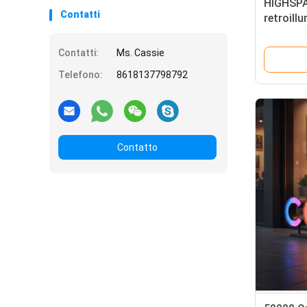
HIGHSPA
Contatti
retroillu
Manica p
Contatti:
Ms. Cassie
Telefono:
8618137798792
Contatto