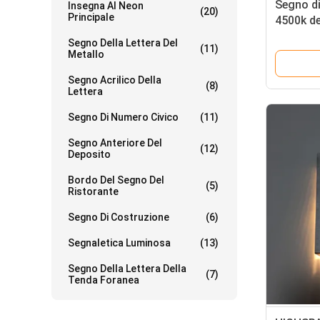
Segno di
Insegna Al Neon
(20)
Principale
4500k de
cappucci
Segno Della Lettera Del
(11)
Metallo
Segno Acrilico Della
(8)
Lettera
Segno Di Numero Civico
(11)
Segno Anteriore Del
(12)
Deposito
Bordo Del Segno Del
(5)
Ristorante
Segno Di Costruzione
(6)
Segnaletica Luminosa
(13)
Segno Della Lettera Della
(7)
Tenda Foranea