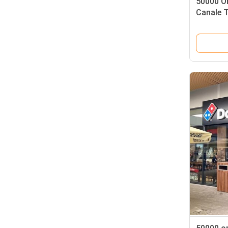
50000 Or
Canale 
Perfetto
Dettagli
Segnale