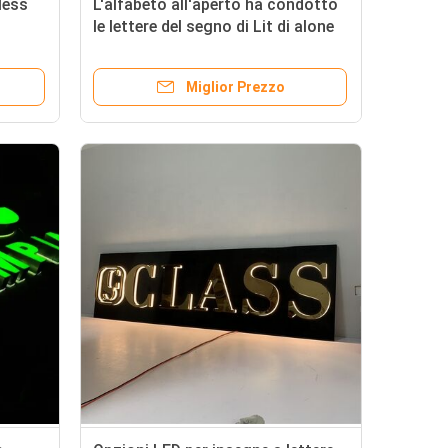
less
L'alfabeto all'aperto ha condotto
le lettere del segno di Lit di alone
i
dell'insegna delle luci della lettera
Miglior Prezzo