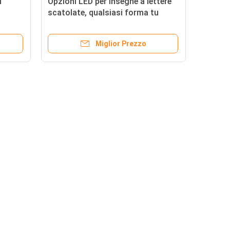
n
Opzioni LED per insegne a lettere
scatolate, qualsiasi forma tu
desideri, insegne luminose e
ario
durature per il branding retail e
Miglior Prezzo
corporate