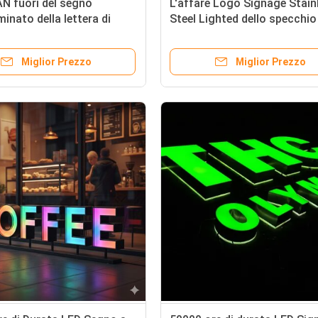
N fuori del segno
L'affare Logo Signage Stain
minato della lettera di
Steel Lighted dello specchio
er i nomi di società
dell'oro immagazzina i segn
anteriori
Miglior Prezzo
Miglior Prezzo