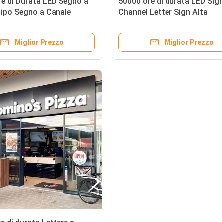
e di Durata LED Segno a
50000 ore di durata LED Sig
Tipo Segno a Canale
Channel Letter Sign Alta
 per Pubblicità al
luminosità resistente alle
o e Soluzioni di
intemperie Display pubblicit
Miglior Prezzo
Miglior Prezzo
tica
commerciale