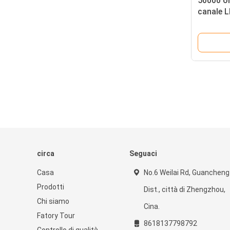
50000 or
canale L
Meanwell
prestazi
commerc
circa
Seguaci
Casa
No.6 Weilai Rd, Guancheng
Prodotti
Dist., città di Zhengzhou,
Chi siamo
Cina.
Fatory Tour
8618137798792