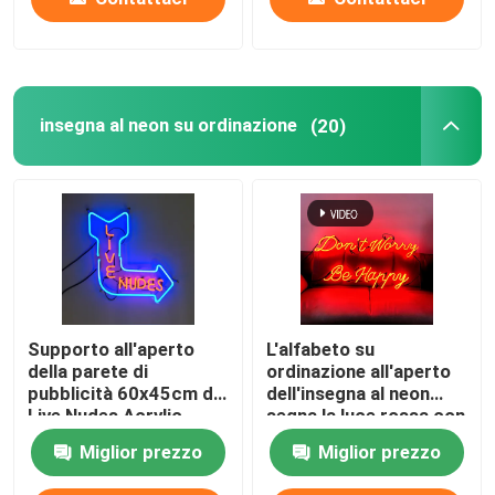
insegna al neon su ordinazione
(20)
Supporto all'aperto
L'alfabeto su
della parete di
ordinazione all'aperto
pubblicità 60x45cm di
dell'insegna al neon
Live Nudes Acrylic
segna la luce rossa con
Neon Sign
lettere 12VDC
Miglior prezzo
Miglior prezzo