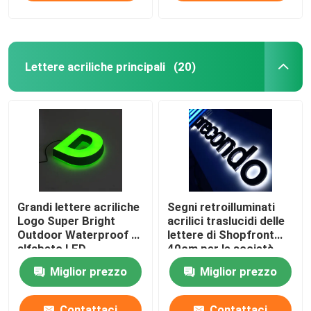
Lettere acriliche principali
(20)
Grandi lettere acriliche
Segni retroilluminati
Logo Super Bright
acrilici traslucidi delle
Outdoor Waterproof di
lettere di Shopfront
alfabeto LED
40cm per le società
Miglior prezzo
Miglior prezzo
Contattaci
Contattaci