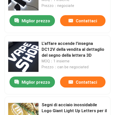
Prezzo：negociate
Lettere acriliche principali
Miglior prezzo
Contattaci
insegna al neon su ordinazione
L'affare accende l'insegna
insegna al neon principale
DC12V della vendita al dettaglio
del segno della lettera 3D
MOQ：1 insieme
Segno della lettera del metallo
Prezzo：can be negociated
Segno acrilico della lettera
Miglior prezzo
Contattaci
Segno di numero civico
Segni di acciaio inossidabile
Logo Giant Light Up Letters per il
Segno anteriore del deposito