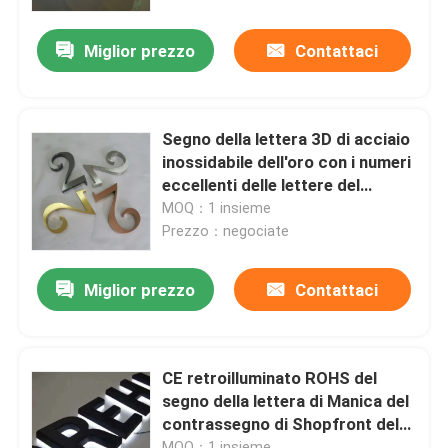
Miglior prezzo
Contattaci
Giro della fabbrica
Controllo di qualità
Segno della lettera 3D di acciaio
inossidabile dell'oro con i numeri
Contattici
eccellenti delle lettere del
metallo di rivestimenti
MOQ：1 insieme
Prezzo：negociate
Richieda una citazione
Miglior prezzo
Contattaci
segno della lettera 3d
Segno della lettera di Manica
CE retroilluminato ROHS del
segno della lettera di Manica del
contrassegno di Shopfront del
Segno retroilluminato della lettera
metallo di accensione bianca
MOQ：1 insieme