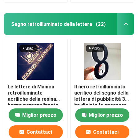
Segno retroilluminato della lettera
(22)
Le lettere di Manica
Il nero retroilluminato
retroilluminate
acrilico del segno della
acriliche della resina
lettera di pubblicità 3D
hanno personalizzato
ha dipinto lo spessore
12VDC cromato
di 12cm
Miglior prezzo
Miglior prezzo
spazzolato
Contattaci
Contattaci