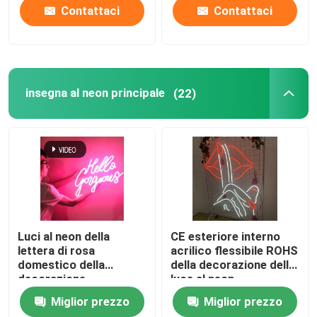
Contattaci
Contattaci
insegna al neon principale
(22)
Luci al neon della
CE esteriore interno
lettera di rosa
acrilico flessibile ROHS
domestico della
della decorazione della
decorazione
luce al neon
dell'insegna al neon
Miglior prezzo
Miglior prezzo
principali silicone molle