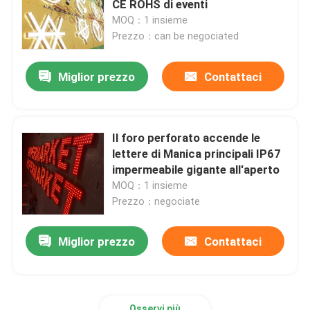
CE ROHS di eventi
MOQ：1 insieme
Bordo del segno del ristorante
Prezzo：can be negociated
Miglior prezzo
Contattaci
Segno di costruzione
Segnaletica luminosa
Il foro perforato accende le
lettere di Manica principali IP67
Segno della lettera della tenda foranea
impermeabile gigante all'aperto
MOQ：1 insieme
Prezzo：negociate
Miglior prezzo
Contattaci
Osservi più