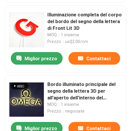
Illuminazione completa del corpo
del bordo del segno della lettera
di Front Lit 3D
MOQ：1 insieme
Prezzo：us$2.00/cm
Miglior prezzo
Contattaci
Bordo illuminato principale del
segno della lettera 3D per
all'aperto dell'interno del
negozio
MOQ：1 insieme
Prezzo：negociate
Miglior prezzo
Contattaci