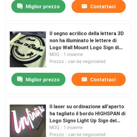
Miglior prezzo
Contattaci
Il segno acrilico della lettera 3D
non ha illuminato le lettere di
Logo Wall Mount Logo Sign di
affari
MOQ：1 insieme
Prezzo：can be negociated
Miglior prezzo
Contattaci
Casa
Il laser su ordinazione all'aperto
ha tagliato il bordo HIGHSPAN di
Prodotti
Logo Signs Light Up Sign del
metallo
MOQ：1 insieme
Circa noi
Prezzo：can be negociated