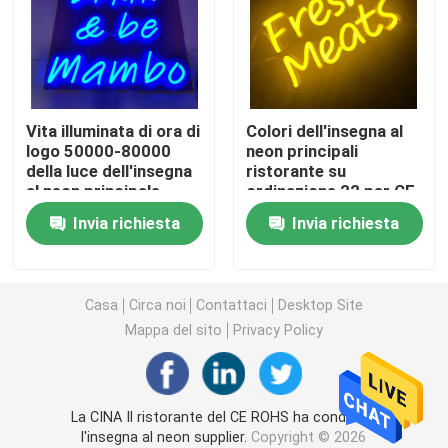
Lettere acriliche principali
insegna al neon su ordinazione
Vita illuminata di ora di
Colori dell'insegna al
logo 50000-80000
neon principali
della luce dell'insegna
ristorante su
insegna al neon principale
al neon principale
ordinazione 22 per CE
deposito
domestico ROHS
Invia richiesta
Invia richiesta
Segno della lettera del metallo
Segno acrilico della lettera
Casa
Circa noi
Contattaci
Desktop Site
Mappa del sito
Privacy Policy
Segno di numero civico
La CINA Il ristorante del CE ROHS ha condotto
Segno anteriore del deposito
l'insegna al neon supplier.
Copyright © 2026