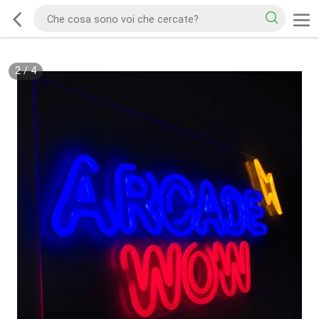
2
/
4