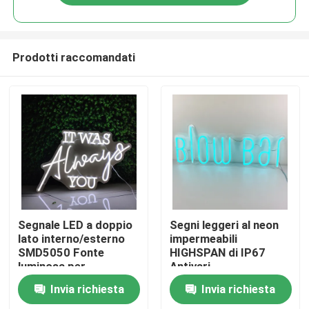
Prodotti raccomandati
Casa
Segnale LED a doppio
Segni leggeri al neon
lato interno/esterno
impermeabili
SMD5050 Fonte
HIGHSPAN di IP67
Prodotti
luminosa per
Antivari
pubblicità
Invia richiesta
Invia richiesta
accattivante
Circa noi