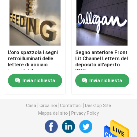
Lettere acriliche principali
insegna al neon su ordinazione
L'oro spazzola i segni
Segno anteriore Front
insegna al neon principale
retroilluminati delle
Lit Channel Letters del
lettere di acciaio
deposito all'aperto
inossidabile
IP65
Segno della lettera del metallo
Invia richiesta
Invia richiesta
Segno acrilico della lettera
Casa
Circa noi
Contattaci
Desktop Site
Segno di numero civico
Mappa del sito
Privacy Policy
Segno anteriore del deposito