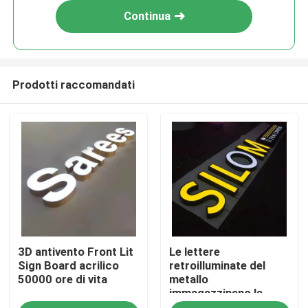
Continua
Prodotti raccomandati
Casa
3D antivento Front Lit
Le lettere
Prodotti
Sign Board acrilico
retroilluminate del
50000 ore di vita
metallo
immagazzinano la
Circa noi
decorazione anteriore