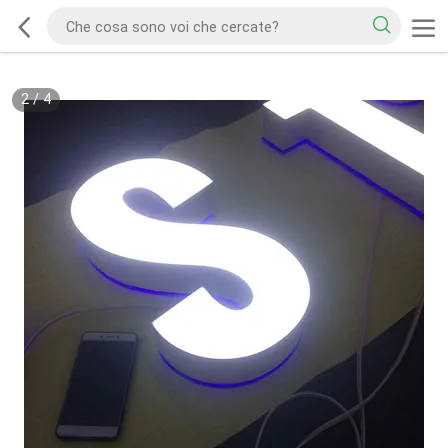
2
/
4