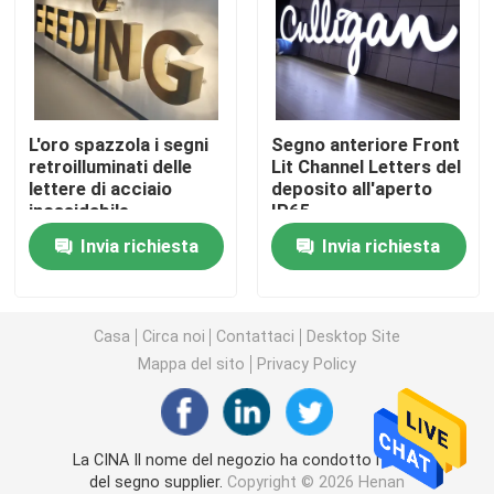
Lettere acriliche principali
insegna al neon su ordinazione
L'oro spazzola i segni
Segno anteriore Front
retroilluminati delle
Lit Channel Letters del
lettere di acciaio
deposito all'aperto
insegna al neon principale
inossidabile
IP65
Invia richiesta
Invia richiesta
Segno della lettera del metallo
Segno acrilico della lettera
Casa
Circa noi
Contattaci
Desktop Site
Mappa del sito
Privacy Policy
Segno di numero civico
La CINA Il nome del negozio ha condotto i bordi
Segno anteriore del deposito
del segno supplier.
Copyright © 2026 Henan