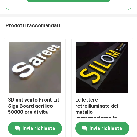
Prodotti raccomandati
Casa
3D antivento Front Lit
Le lettere
Sign Board acrilico
retroilluminate del
50000 ore di vita
metallo
Prodotti
immagazzinano la
decorazione anteriore
Invia richiesta
Invia richiesta
del negozio di
Circa noi
spessore del segno