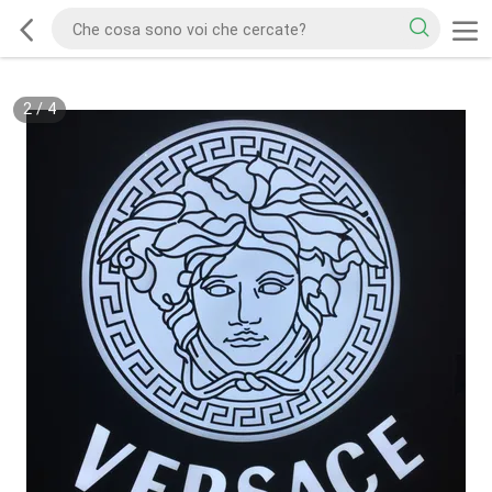
2
/
4