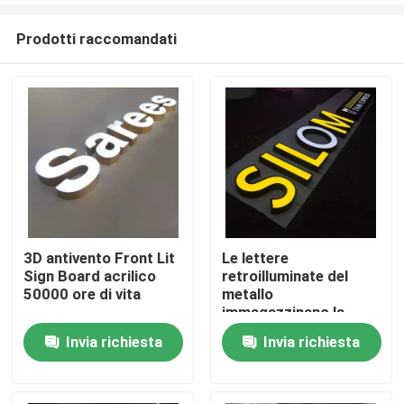
Prodotti raccomandati
3D antivento Front Lit
Le lettere
Sign Board acrilico
retroilluminate del
Casa
50000 ore di vita
metallo
immagazzinano la
decorazione anteriore
Invia richiesta
Invia richiesta
Prodotti
del negozio di
spessore del segno
10cm
Circa noi