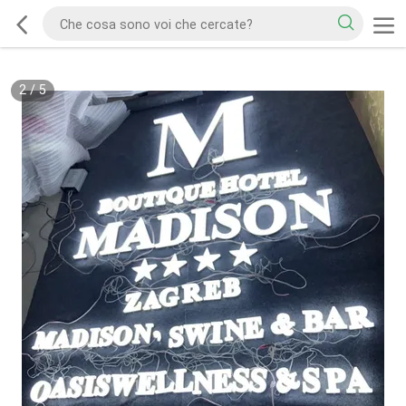
2
/
5