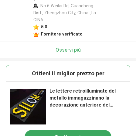
No.6 Weilai Rd, Guancheng
Dist., Zhengzhou City, China. ,La
CINA
5.0
Fornitore verificato
Osservi più
Ottieni il miglior prezzo per
Le lettere retroilluminate del
metallo immagazzinano la
decorazione anteriore del
negozio di spessore del segno
10cm