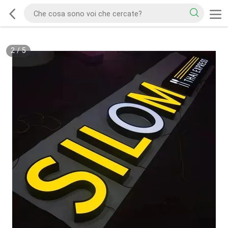
2
/
5