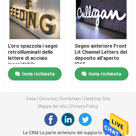
Lettere acriliche principali
insegna al neon su ordinazione
L'oro spazzola i segni
Segno anteriore Front
retroilluminati delle
Lit Channel Letters del
insegna al neon principale
lettere di acciaio
deposito all'aperto
inossidabile
IP65
Segno della lettera del metallo
Invia richiesta
Invia richiesta
Segno acrilico della lettera
Casa
Circa noi
Contattaci
Desktop Site
Mappa del sito
Privacy Policy
Segno di numero civico
Segno anteriore del deposito
La CINA La parte anteriore del supporto della