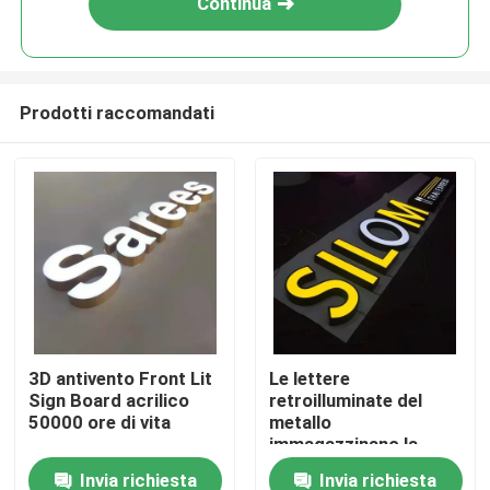
Continua
Prodotti raccomandati
Casa
3D antivento Front Lit
Le lettere
Sign Board acrilico
retroilluminate del
Prodotti
50000 ore di vita
metallo
immagazzinano la
decorazione anteriore
Invia richiesta
Invia richiesta
Circa noi
del negozio di