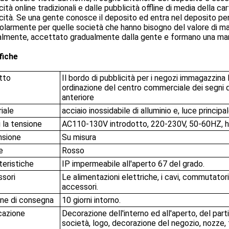
cità online tradizionali e dalle pubblicità offline di media della c
cità. Se una gente conosce il deposito ed entra nel deposito per
olarmente per quelle società che hanno bisogno del valore di marca
almente, accettato gradualmente dalla gente e formano una mar
fiche
tto
Il bordo di pubblicità per i negozi immagazzina 
ordinazione del centro commerciale dei segni 
anteriore
iale
acciaio inossidabile di alluminio e, luce principa
i la tensione
AC110-130V introdotto, 220-230V, 50-60HZ, h
nsione
Su misura
e
Rosso
teristiche
IP impermeabile all'aperto 67 del grado.
sori
Le alimentazioni elettriche, i cavi, commutatori,
accessori.
ne di consegna
10 giorni intorno.
cazione
Decorazione dell'interno ed all'aperto, del parti
società, logo, decorazione del negozio, nozze,