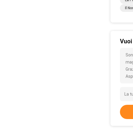
La P
Il N
Vuoi
Son
mag
Gra
Asp