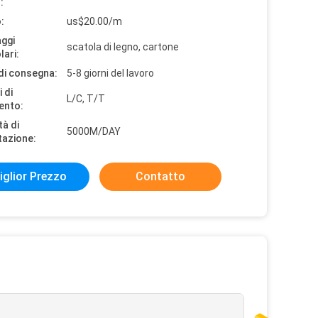
:
:
us$20.00/m
aggi
scatola di legno, cartone
lari:
di consegna:
5-8 giorni del lavoro
 di
L/C, T/T
ento:
tà di
5000M/DAY
tazione:
iglior Prezzo
Contatto