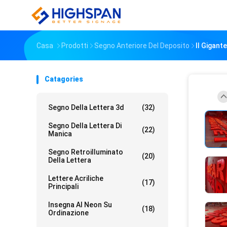
Casa
Prodotti
Segno Anteriore Del Deposito
Il Gigant
Catagories
Segno Della Lettera 3d
(32)
Segno Della Lettera Di
(22)
Manica
Segno Retroilluminato
(20)
Della Lettera
Lettere Acriliche
(17)
Principali
Insegna Al Neon Su
(18)
Ordinazione