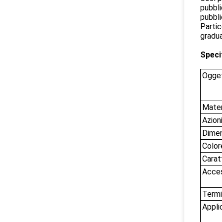
pubbli
pubbli
Partic
gradu
Speci
Ogge
Mater
Azion
Dime
Color
Carat
Acces
Termi
Appli