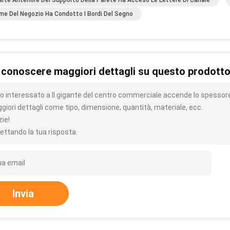
arte Anteriore Del Supporto Della Parete Ha Acceso Le Lettere Di Canale
ome Del Negozio Ha Condotto I Bordi Del Segno
 conoscere maggiori dettagli su questo prodott
o interessato a Il gigante del centro commerciale accende lo spessore 
giori dettagli come tipo, dimensione, quantità, materiale, ecc.
zie!
ettando la tua risposta.
Invia