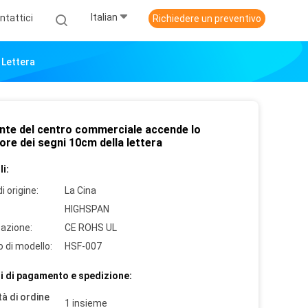
Italian
ntattici
Richiedere un preventivo
 Lettera
gante del centro commerciale accende lo
re dei segni 10cm della lettera
i:
i origine:
La Cina
HIGHSPAN
cazione:
CE ROHS UL
 di modello:
HSF-007
i di pagamento e spedizione:
à di ordine
1 insieme