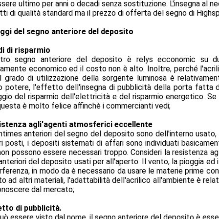
sere ultimo per anni o decadi senza sostituzione. L'insegna al ne
ti di qualità standard ma il prezzo di offerta del segno di Highspan
ggi del segno anteriore del deposito
di di risparmio
stro segno anteriore del deposito è relys ecconomic su due
vamente economico ed il costo non è alto. Inoltre, perché l'acri
il grado di utilizzazione della sorgente luminosa è relativame
 potere, l'effetto dell'insegna di pubblicità della porta fatta di
gio del risparmio dell'elettricità e del risparmio energetico. S
questa è molto felice affinchè i commercianti vedi;
sistenza agli'agenti atmosferici eccellente
times anteriori del segno del deposito sono dell'interno usato, 
ri posti, i depositi sistemati di affari sono individuati basicament
on possono essere necessari troppo. Consideri la resistenza agli
anteriori del deposito usati per all'aperto. Il vento, la pioggia ed 
erferenza, in modo da è necessario da usare le materie prime con
to ad altri materiali, l'adattabilità dell'acrilico all'ambiente è re
onoscere dal mercato;
tto di pubblicità.
uò essere visto dal nome, il segno anteriore del deposito è esse