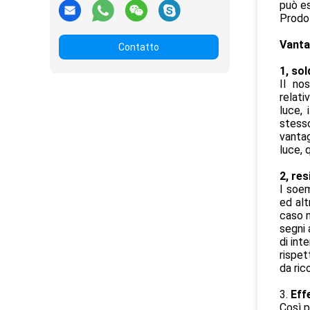
può es
Prodot
Vanta
Contatto
1, sol
Il no
relati
luce, 
stesso
vantag
luce, 
2, re
I soem
ed alt
caso n
segni 
di int
rispet
da ric
3.
Effe
Così p