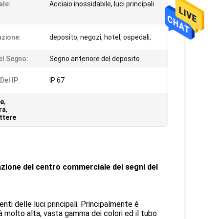
ale:
Acciaio inossidabile, luci principali
azione:
deposito, negozi, hotel, ospedali,
el Segno:
Segno anteriore del deposito
Del IP:
IP 67
re
,
ra
,
ttere
nazione del centro commerciale dei segni del
enti delle luci principali. Principalmente è
à molto alta, vasta gamma dei colori ed il tubo