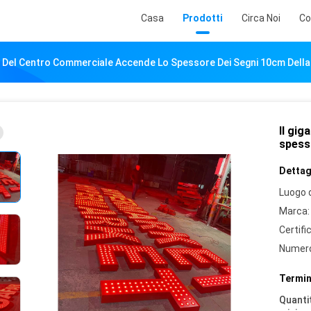
Casa
Prodotti
Circa Noi
Co
e Del Centro Commerciale Accende Lo Spessore Dei Segni 10cm Della
Il gi
spesso
Dettagl
Luogo d
Marca:
Certifi
Numero
Termin
Quantit