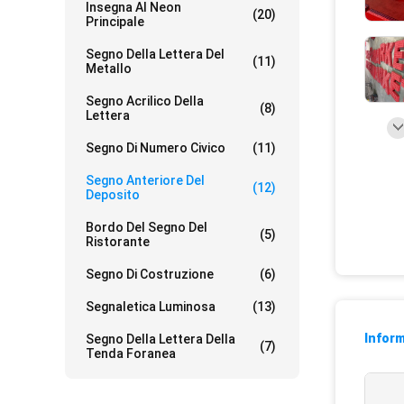
Insegna Al Neon
(20)
Principale
Segno Della Lettera Del
(11)
Metallo
Segno Acrilico Della
(8)
Lettera
Segno Di Numero Civico
(11)
Segno Anteriore Del
(12)
Deposito
Bordo Del Segno Del
(5)
Ristorante
Segno Di Costruzione
(6)
Segnaletica Luminosa
(13)
Inform
Segno Della Lettera Della
(7)
Tenda Foranea