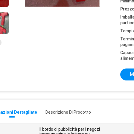
minimo
Prezzo
Imball
partico
Tempi 
Termini
pagam
Capaci
alimen
M
azioni Dettagliate
Descrizione Di Prodotto
Il bordo di pubblicità per i negozi