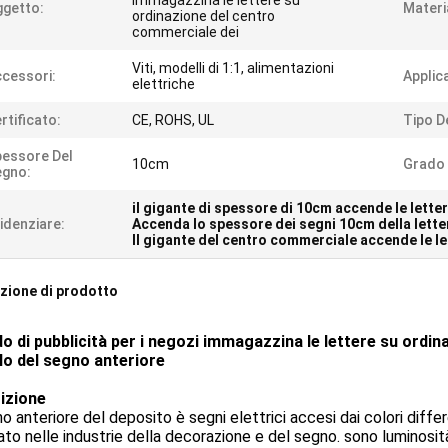
immagazzina le lettere su
getto:
Materi
ordinazione del centro
commerciale dei
Viti, modelli di 1:1, alimentazioni
cessori:
Applic
elettriche
rtificato:
CE, ROHS, UL
Tipo D
essore Del
10cm
Grado 
egno:
il gigante di spessore di 10cm accende le lette
idenziare:
Accenda lo spessore dei segni 10cm della lette
Il gigante del centro commerciale accende le le
zione di prodotto
rdo di pubblicità per i negozi immagazzina le lettere su ordi
lo del segno anteriore
izione
no anteriore del deposito è segni elettrici accesi dai colori differ
zato nelle industrie della decorazione e del segno. sono luminosit