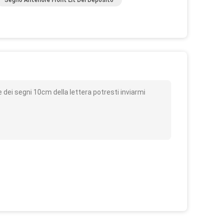
Segno Anteriore Front Lit Del Deposito
o
dei segni 10cm della lettera potresti inviarmi