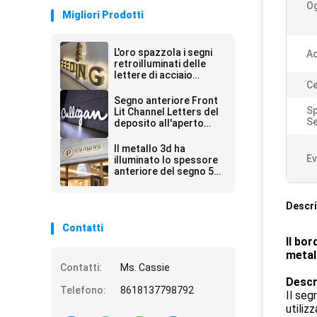
Og
Migliori Prodotti
L'oro spazzola i segni
Ac
retroilluminati delle
lettere di acciaio
Ce
inossidabile
Segno anteriore Front
Sp
Lit Channel Letters del
S
deposito all'aperto
IP65
Il metallo 3d ha
Ev
illuminato lo spessore
anteriore del segno 5-
20cm del deposito
Descri
Contatti
Il bo
metal
Contatti:
Ms. Cassie
Descr
Telefono:
8618137798792
Il seg
utiliz