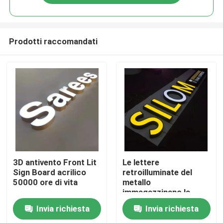
Prodotti raccomandati
Casa
3D antivento Front Lit
Le lettere
Sign Board acrilico
retroilluminate del
50000 ore di vita
metallo
Prodotti
immagazzinano la
decorazione anteriore
Invia richiesta
Invia richiesta
del negozio di
Circa noi
spessore del segno