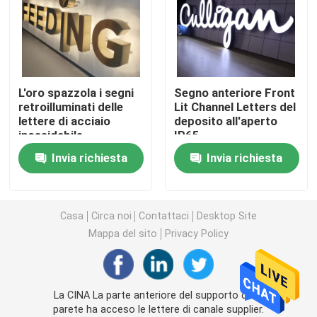
Lettere acriliche principali
insegna al neon su ordinazione
L'oro spazzola i segni
Segno anteriore Front
retroilluminati delle
Lit Channel Letters del
lettere di acciaio
deposito all'aperto
insegna al neon principale
inossidabile
IP65
Invia richiesta
Invia richiesta
Segno della lettera del metallo
Segno acrilico della lettera
Casa
Circa noi
Contattaci
Desktop Site
Mappa del sito
Privacy Policy
Segno di numero civico
La CINA La parte anteriore del supporto della
Segno anteriore del deposito
parete ha acceso le lettere di canale supplier.