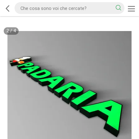
2
/
4